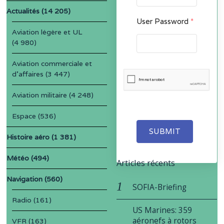
Actualités
(14 205)
User Password
*
Aviation légère et UL
(4 980)
Aviation commerciale et
d'affaires
(3 447)
Aviation militaire
(4 248)
Espace
(536)
SUBMIT
Histoire aéro
(1 381)
Météo
(494)
Articles récents
Navigation
(560)
SOFIA-Briefing
Radio
(161)
US Marines: 359
aéronefs à rotors
VFR
(163)