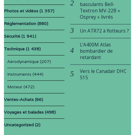
basculants Bell-
Textron MV-22B «
Photos et vidéos
(1 357)
Osprey » livrés
Réglementation
(880)
Un ATR72 à flotteurs ?
Sécurité
(1 941)
L’A400M Atlas
Technique
(1 438)
bombardier de
retardant
Aérodynamique
(207)
Vers le Canadair DHC
Instruments
(444)
515
Moteur
(472)
Ventes-Achats
(66)
Voyages et balades
(498)
Uncategorized
(2)