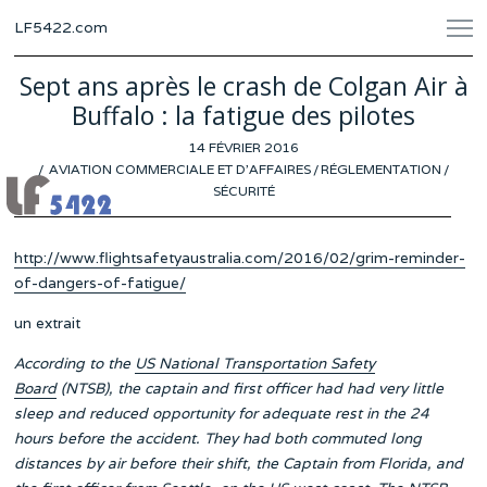
LF5422.com
Sept ans après le crash de Colgan Air à
Buffalo : la fatigue des pilotes
POSTED
14 FÉVRIER 2016
ON
AVIATION COMMERCIALE ET D'AFFAIRES
/
RÉGLEMENTATION
/
SÉCURITÉ
http://www.flightsafetyaustralia.com/2016/02/grim-reminder-
of-dangers-of-fatigue/
un extrait
According to the
US National Transportation Safety
Board
(NTSB), the captain and first officer had had very little
sleep and reduced opportunity for adequate rest in the 24
hours before the accident. They had both commuted long
distances by air before their shift, the Captain from Florida, and