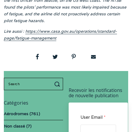
the first officer from Seattle, on the US west coast. The NTSB
found the pilots’ performance was most likely impaired because
of fatigue, and the airline did not proactively address certain
pilot fatigue hazards.
Lire aussi :
https://www.casa.gov.au/operations/standard-
page/fatigue-management
Search
for:
Recevoir les notifications
de nouvelle publication
Catégories
Aérodromes
(761)
User Email
*
Non classé
(7)