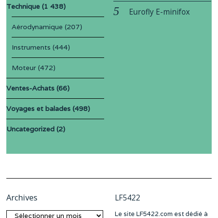
Technique
(1 438)
Eurofly E-minifox
Aérodynamique
(207)
Instruments
(444)
Moteur
(472)
Ventes-Achats
(66)
Voyages et balades
(498)
Uncategorized
(2)
Archives
LF5422
Le site LF5422.com est dédié à
Archives