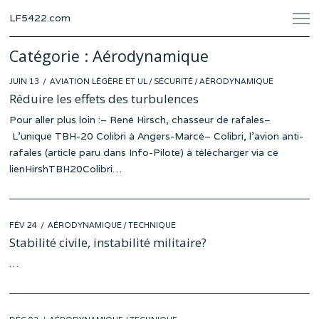
LF5422.com
Catégorie :
Aérodynamique
POSTED
JUIN 13
JUIN
AVIATION LÉGÈRE ET UL
/
SÉCURITÉ
/
AÉRODYNAMIQUE
ON
08
Réduire les effets des turbulences
Pour aller plus loin :– René Hirsch, chasseur de rafales–
L’unique TBH-20 Colibri à Angers-Marcé– Colibri, l’avion anti-
rafales (article paru dans Info-Pilote) à télécharger via ce
lienHirshTBH20Colibri…
POSTED
FÉV 24
FÉV
AÉRODYNAMIQUE
/
TECHNIQUE
ON
16
Stabilité civile, instabilité militaire?
…
POSTED