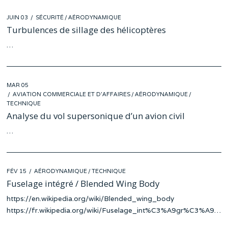
POSTED
JUIN 03
MAI
SÉCURITÉ
/
AÉRODYNAMIQUE
ON
30
Turbulences de sillage des hélicoptères
…
POSTED
MAR 05
FÉV
ON
AVIATION COMMERCIALE ET D'AFFAIRES
19
/
AÉRODYNAMIQUE
/
TECHNIQUE
Analyse du vol supersonique d’un avion civil
…
POSTED
FÉV 15
FÉV
AÉRODYNAMIQUE
/
TECHNIQUE
ON
05
Fuselage intégré / Blended Wing Body
https://en.wikipedia.org/wiki/Blended_wing_body
https://fr.wikipedia.org/wiki/Fuselage_int%C3%A9gr%C3%A9…