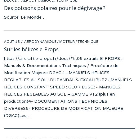
DÉC 02
NOV
AÉRODYNAMIQUE
/
TECHNIQUE
ON
27
Des poissons polaires pour le dégivrage ?
Source: Le Monde…
POSTED
AOÛT 16
AÉRODYNAMIQUE
/
MOTEUR
/
TECHNIQUE
ON
Sur les hélices e-Props
https://aircraft.e-props.fr/docs/#tit05 extraits E-PROPS :
Manuels & Documentations Techniques / Procédure de
Modification Majeure DGAC 1- MANUELS HELICES
REGLABLES AU SOL : DURANDAL & EXCALIBUR2- MANUELS
HELICES CONSTANT SPEED : GLORIEUSE3- MANUELS
HELICES REGLABLES AU SOL – GAMME V12 (plus en
production)4- DOCUMENTATIONS TECHNIQUES
DIVERSES5- PROCEDURE DE MODIFICATION MAJEURE
(DGAC)Les…