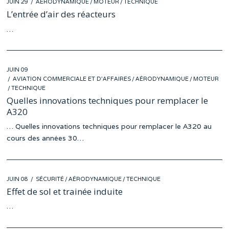
POSTED
JUIN 29
JUIN
AÉRODYNAMIQUE
/
MOTEUR
/
TECHNIQUE
ON
25
L’entrée d’air des réacteurs
…
POSTED
JUIN 09
MAI
ON
AVIATION COMMERCIALE ET D'AFFAIRES
31
/
AÉRODYNAMIQUE
/
MOTEUR
/
TECHNIQUE
Quelles innovations techniques pour remplacer le
A320
… Quelles innovations techniques pour remplacer le A320 au
cours des années 30…
POSTED
JUIN 08
MAI
SÉCURITÉ
/
AÉRODYNAMIQUE
/
TECHNIQUE
ON
30
Effet de sol et trainée induite
…