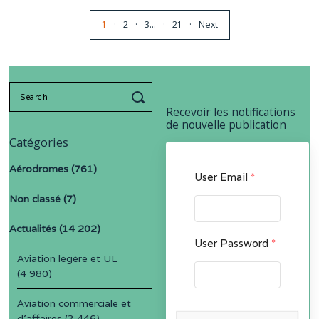
1
2
3
…
21
Next
Search
for:
Recevoir les notifications
de nouvelle publication
Catégories
Aérodromes
(761)
User Email
*
Non classé
(7)
Actualités
(14 202)
User Password
*
Aviation légère et UL
(4 980)
Aviation commerciale et
d'affaires
(3 446)