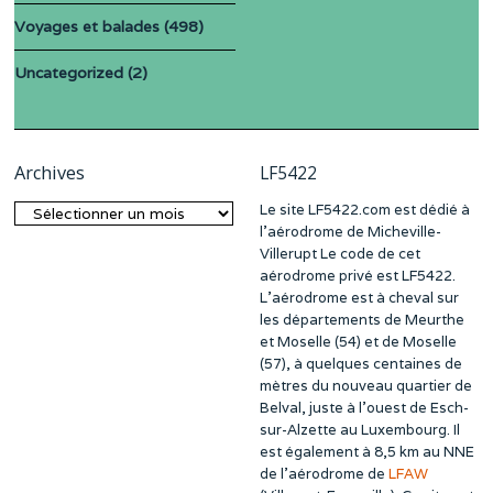
Voyages et balades
(498)
Uncategorized
(2)
Archives
LF5422
Le site LF5422.com est dédié à
Archives
l’aérodrome de Micheville-
Villerupt Le code de cet
aérodrome privé est LF5422.
L’aérodrome est à cheval sur
les départements de Meurthe
et Moselle (54) et de Moselle
(57), à quelques centaines de
mètres du nouveau quartier de
Belval, juste à l’ouest de Esch-
sur-Alzette au Luxembourg. Il
est également à 8,5 km au NNE
de l’aérodrome de
LFAW