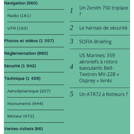
Navigation
(560)
Un Zenith 750 triplace
?
Radio
(161)
Le harnais de sécurité
VFR
(163)
Photos et vidéos
(1 357)
SOFIA-Briefing
Réglementation
(880)
US Marines: 359
aéronefs à rotors
Sécurité
(1 942)
basculants Bell-
Textron MV-22B «
Technique
(1 438)
Osprey » livrés
Aérodynamique
(207)
Un ATR72 à flotteurs ?
Instruments
(444)
Moteur
(472)
Ventes-Achats
(66)