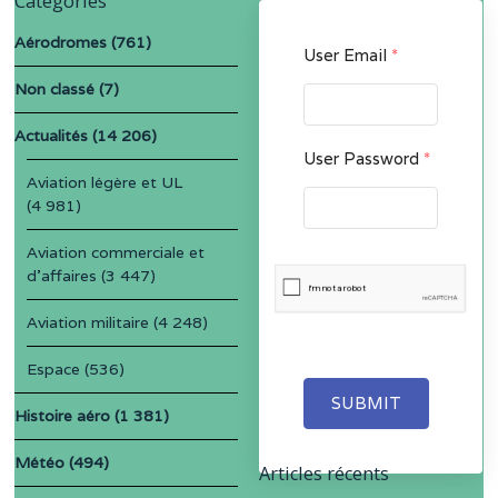
Catégories
Aérodromes
(761)
User Email
*
Non classé
(7)
Actualités
(14 206)
User Password
*
Aviation légère et UL
(4 981)
Aviation commerciale et
d'affaires
(3 447)
Aviation militaire
(4 248)
Espace
(536)
SUBMIT
Histoire aéro
(1 381)
Météo
(494)
Articles récents