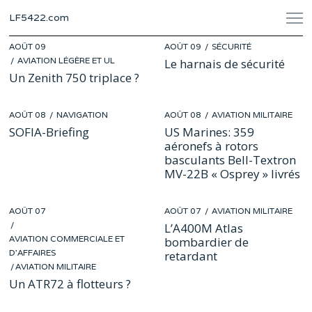
LF5422.com
POSTED
POSTED
AOÛT 09
JUIL
AOÛT 09
JUIL
SÉCURITÉ
ON
ON
AVIATION LÉGÈRE ET UL
31
31
Le harnais de sécurité
Un Zenith 750 triplace ?
POSTED
POSTED
AOÛT 08
JUIL
NAVIGATION
AOÛT 08
JUIL
AVIATION MILITAIRE
ON
ON
29
31
SOFIA-Briefing
US Marines: 359
aéronefs à rotors
basculants Bell-Textron
MV-22B « Osprey » livrés
POSTED
POSTED
AOÛT 07
JUIL
AOÛT 07
AOÛT
AVIATION MILITAIRE
ON
ON
29
07
L’A400M Atlas
AVIATION COMMERCIALE ET
bombardier de
D'AFFAIRES
retardant
/
AVIATION MILITAIRE
Un ATR72 à flotteurs ?