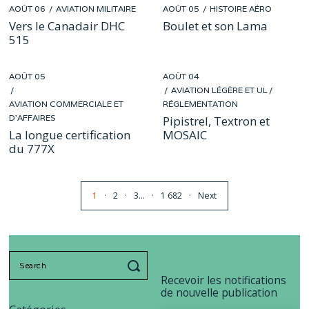
POSTED
POSTED
AOÛT 06
JUIL
AVIATION MILITAIRE
AOÛT 05
JUIL
HISTOIRE AÉRO
ON
ON
27
25
Vers le Canadair DHC
Boulet et son Lama
515
POSTED
POSTED
AOÛT 05
JUIL
AOÛT 04
JUIL
ON
ON
27
AVIATION LÉGÈRE ET UL
25
/
AVIATION COMMERCIALE ET
RÉGLEMENTATION
D'AFFAIRES
Pipistrel, Textron et
La longue certification
MOSAIC
du 777X
1
2
3
…
1 682
Next
Search
for:
Recevoir les notifications
de nouvelle publication