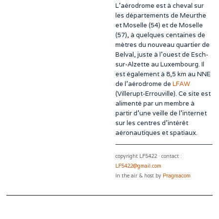
L’aérodrome est à cheval sur
les départements de Meurthe
et Moselle (54) et de Moselle
(57), à quelques centaines de
mètres du nouveau quartier de
Belval, juste à l’ouest de Esch-
sur-Alzette au Luxembourg. Il
est également à 8,5 km au NNE
de l’aérodrome de
LFAW
(Villerupt-Errouville). Ce site est
alimenté par un membre à
partir d’une veille de l’internet
sur les centres d’intérêt
aéronautiques et spatiaux.
copyright LF5422 · contact :
LF5422@gmail.com
In the air & host by
Pragmacom