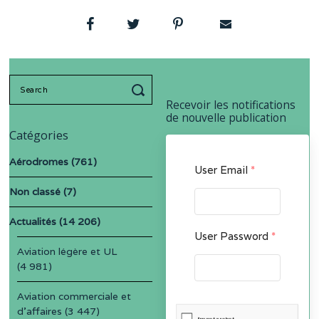
Search
for:
Recevoir les notifications
de nouvelle publication
Catégories
Aérodromes
(761)
User Email
*
Non classé
(7)
Actualités
(14 206)
User Password
*
Aviation légère et UL
(4 981)
Aviation commerciale et
d'affaires
(3 447)