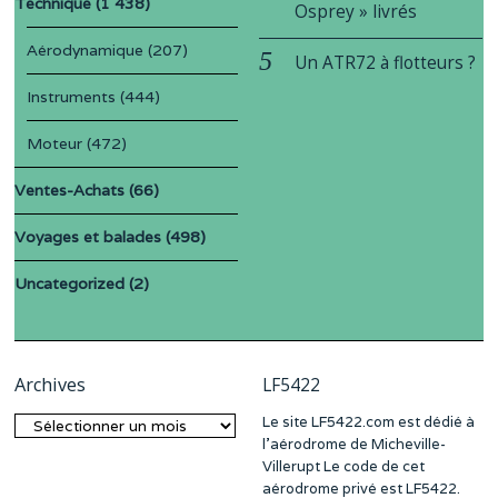
Technique
(1 438)
Osprey » livrés
Aérodynamique
(207)
Un ATR72 à flotteurs ?
Instruments
(444)
Moteur
(472)
Ventes-Achats
(66)
Voyages et balades
(498)
Uncategorized
(2)
Archives
LF5422
Le site LF5422.com est dédié à
Archives
l’aérodrome de Micheville-
Villerupt Le code de cet
aérodrome privé est LF5422.