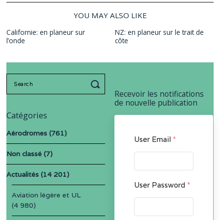
YOU MAY ALSO LIKE
Californie: en planeur sur
NZ: en planeur sur le trait de
l’onde
côte
Search
for:
Recevoir les notifications
de nouvelle publication
Catégories
Aérodromes
(761)
User Email
*
Non classé
(7)
Actualités
(14 201)
User Password
*
Aviation légère et UL
(4 980)