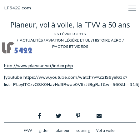
LF5422.com
Planeur, vol à voile, la FFVV a 50 ans
POSTED
26 FÉVRIER 2016
ON
ACTUALITÉS
/
AVIATION LÉGÈRE ET UL
/
HISTOIRE AÉRO
/
PHOTOS ET VIDÉOS
http://www.planeur.net/index.php
[youtube https://www.youtube.com/watch?v=Z2IS9yel63c?
list=PLeylTCzvOSK0HavHc8Rwpe0V6zJtBgRaf&w=560&h=315]
FFVV
glider
planeur
soaring
Vol à voile