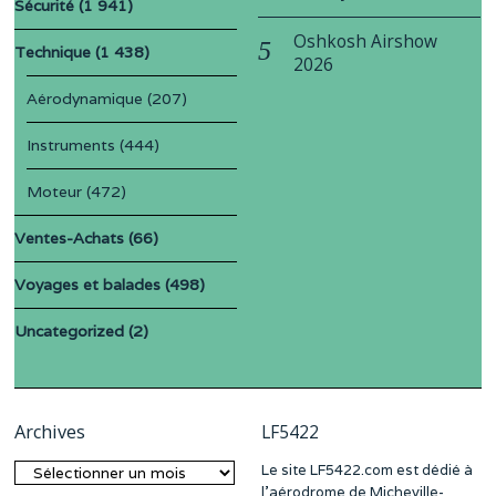
Sécurité
(1 941)
Oshkosh Airshow
Technique
(1 438)
2026
Aérodynamique
(207)
Instruments
(444)
Moteur
(472)
Ventes-Achats
(66)
Voyages et balades
(498)
Uncategorized
(2)
Archives
LF5422
Le site LF5422.com est dédié à
Archives
l’aérodrome de Micheville-