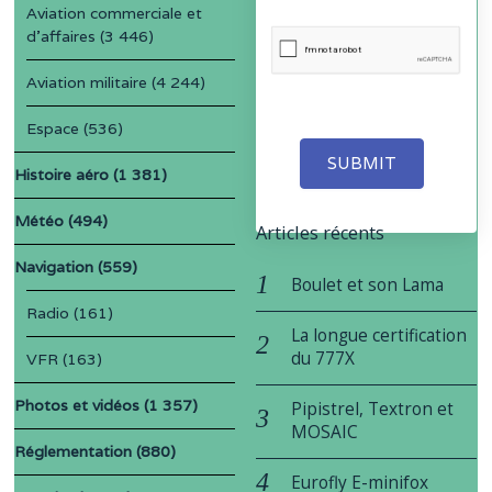
Aviation commerciale et
d'affaires
(3 446)
Aviation militaire
(4 244)
Espace
(536)
SUBMIT
Histoire aéro
(1 381)
Météo
(494)
Articles récents
Navigation
(559)
Boulet et son Lama
Radio
(161)
La longue certification
du 777X
VFR
(163)
Photos et vidéos
(1 357)
Pipistrel, Textron et
MOSAIC
Réglementation
(880)
Eurofly E-minifox