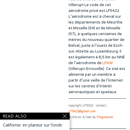
Villerupt Le code de cet
aérodrome privé est LF5422.
L’aérodrome est à cheval sur
les départements de Meurthe
et Moselle (54) et de Moselle
(57), à quelques centaines de
mètres du nouveau quartier de
Belval, juste à l’ouest de Esch-
sur-Alzette au Luxembourg. Il
est également à 8,5 km au NNE
de l’aérodrome de
LFAW
(Villerupt-Errouville). Ce site est
alimenté par un membre à
partir d’une veille de l’internet
sur les centres d’intérêt
aéronautiques et spatiaux.
copyright LF5422 · contact :
LF5422@gmail.com
READ ALSO
In the air & host by
Pragmacom
Californie: en planeur sur l’onde