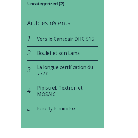
Uncategorized
(2)
Articles récents
Vers le Canadair DHC 515
Boulet et son Lama
La longue certification du
777X
Pipistrel, Textron et
MOSAIC
Eurofly E-minifox