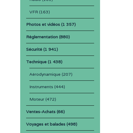
VFR
(163)
Photos et vidéos
(1 357)
Réglementation
(880)
Sécurité
(1 941)
Technique
(1 438)
Aérodynamique
(207)
Instruments
(444)
Moteur
(472)
Ventes-Achats
(66)
Voyages et balades
(498)