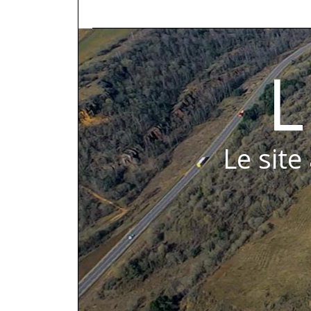
L
Le site