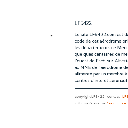
LF5422
Le site LF5422.com est dé
code de cet aérodrome pri
les départements de Meurt
quelques centaines de mètr
l’ouest de Esch-sur-Alzet
au NNE de l’aérodrome d
alimenté par un membre à pa
centres d’intérêt aéronaut
copyright LF5422 · contact :
LF
In the air & host by
Pragmacom