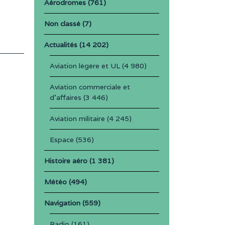
Aérodromes
(761)
Non classé
(7)
Actualités
(14 202)
Aviation légère et UL
(4 980)
Aviation commerciale et
d'affaires
(3 446)
Aviation militaire
(4 245)
Espace
(536)
Histoire aéro
(1 381)
Météo
(494)
Navigation
(559)
Radio
(161)