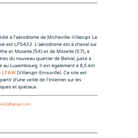
dié à l’aérodrome de Micheville-Villerupt Le
vé est LF5422. L’aérodrome est à cheval sur
he et Moselle (54) et de Moselle (57), à
es du nouveau quartier de Belval, juste à
te au Luxembourg. Il est également à 8,5 km
e
LFAW
(Villerupt-Errouville). Ce site est
rtir d’une veille de l’internet sur les
iques et spatiaux.
5422@gmail.com