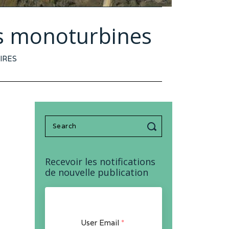
es monoturbines
IRES
Search
for:
Recevoir les notifications
de nouvelle publication
User Email
*