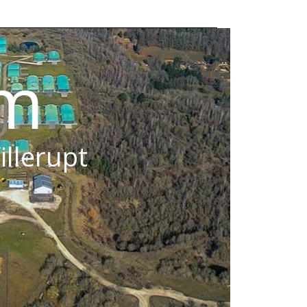
om
illerupt