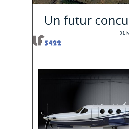
Un futur concu
POS
31 
ON