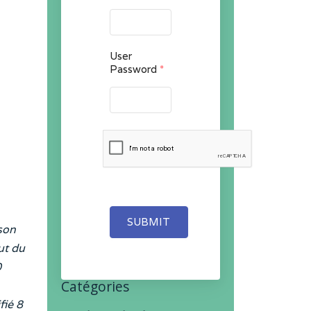
User
Password
*
SUBMIT
son
ut du
0
Catégories
fié 8