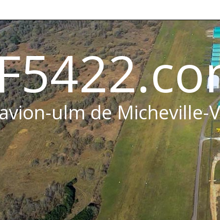
F5422.c
 avion-ulm de Micheville-V