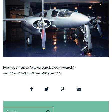
[youtube https://www.youtube.com/watch?
v=SiVpxHYWHmY&w=560&h=315]
Search