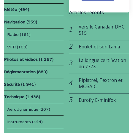
Météo
(494)
Articles récents
Navigation
(559)
Vers le Canadair DHC
515
Radio
(161)
Boulet et son Lama
VFR
(163)
Photos et vidéos
(1 357)
La longue certification
du 777X
Réglementation
(880)
Pipistrel, Textron et
Sécurité
(1 941)
MOSAIC
Technique
(1 438)
Eurofly E-minifox
Aérodynamique
(207)
Instruments
(444)