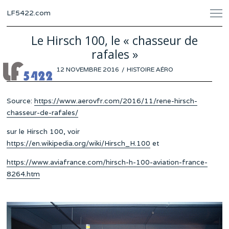
LF5422.com
Le Hirsch 100, le « chasseur de
rafales »
POSTED
12 NOVEMBRE 2016
HISTOIRE AÉRO
ON
Source:
https://www.aerovfr.com/2016/11/rene-hirsch-
chasseur-de-rafales/
sur le Hirsch 100, voir
https://en.wikipedia.org/wiki/Hirsch_H.100
et
https://www.aviafrance.com/hirsch-h-100-aviation-france-
8264.htm