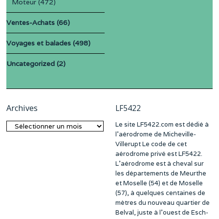
Moteur
(472)
Ventes-Achats
(66)
Voyages et balades
(498)
Uncategorized
(2)
Archives
LF5422
Le site LF5422.com est dédié à
Archives
l’aérodrome de Micheville-
Villerupt Le code de cet
aérodrome privé est LF5422.
L’aérodrome est à cheval sur
les départements de Meurthe
et Moselle (54) et de Moselle
(57), à quelques centaines de
mètres du nouveau quartier de
Belval, juste à l’ouest de Esch-