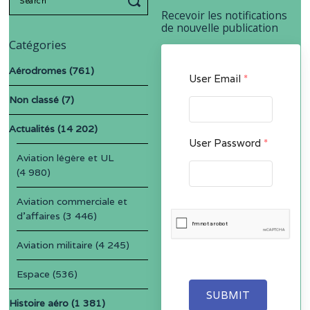
for:
Recevoir les notifications
de nouvelle publication
Catégories
Aérodromes
(761)
User Email
*
Non classé
(7)
Actualités
(14 202)
User Password
*
Aviation légère et UL
(4 980)
Aviation commerciale et
d'affaires
(3 446)
Aviation militaire
(4 245)
Espace
(536)
SUBMIT
Histoire aéro
(1 381)