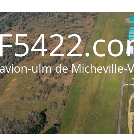
F5422.c
 avion-ulm de Micheville-V