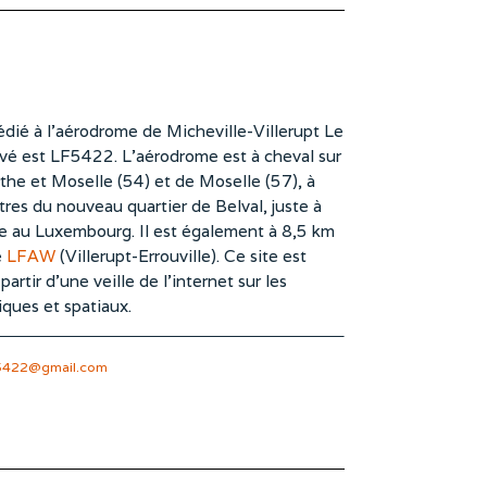
dié à l’aérodrome de Micheville-Villerupt Le
vé est LF5422. L’aérodrome est à cheval sur
he et Moselle (54) et de Moselle (57), à
es du nouveau quartier de Belval, juste à
te au Luxembourg. Il est également à 8,5 km
e
LFAW
(Villerupt-Errouville). Ce site est
rtir d’une veille de l’internet sur les
iques et spatiaux.
5422@gmail.com