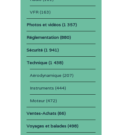
VFR
(163)
Photos et vidéos
(1 357)
Réglementation
(880)
Sécurité
(1 941)
Technique
(1 438)
Aérodynamique
(207)
Instruments
(444)
Moteur
(472)
Ventes-Achats
(66)
Voyages et balades
(498)