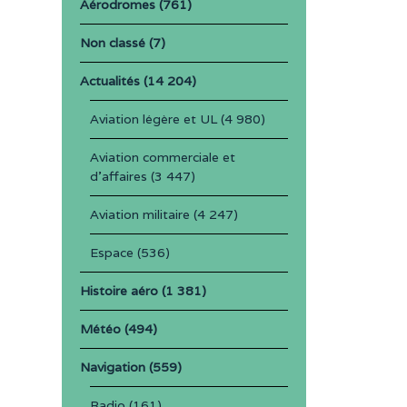
Aérodromes
(761)
Non classé
(7)
Actualités
(14 204)
Aviation légère et UL
(4 980)
Aviation commerciale et
d'affaires
(3 447)
Aviation militaire
(4 247)
Espace
(536)
Histoire aéro
(1 381)
Météo
(494)
Navigation
(559)
Radio
(161)