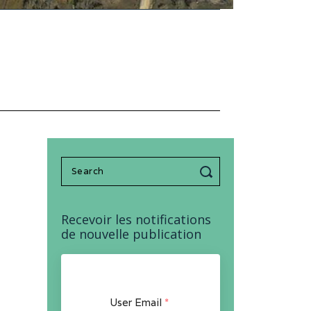
Search
for:
Recevoir les notifications
de nouvelle publication
User Email
*