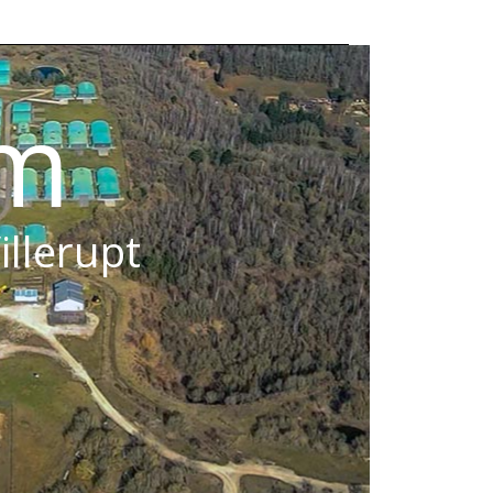
om
illerupt