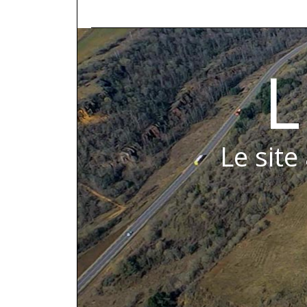
L
Le site