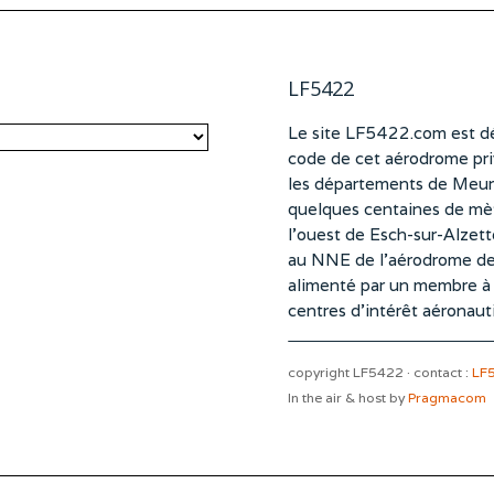
LF5422
Le site LF5422.com est dé
code de cet aérodrome pri
les départements de Meurt
quelques centaines de mètr
l’ouest de Esch-sur-Alzet
au NNE de l’aérodrome d
alimenté par un membre à pa
centres d’intérêt aéronaut
copyright LF5422 · contact :
LF
In the air & host by
Pragmacom