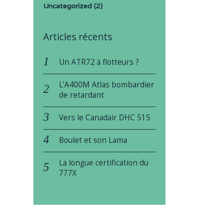
Uncategorized
(2)
Articles récents
Un ATR72 à flotteurs ?
L’A400M Atlas bombardier
de retardant
Vers le Canadair DHC 515
Boulet et son Lama
La longue certification du
777X