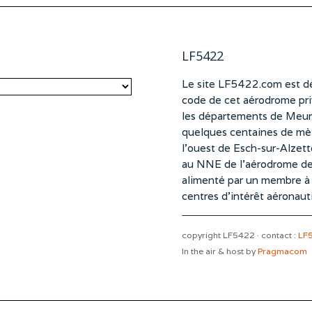
LF5422
Le site LF5422.com est dé
code de cet aérodrome pri
les départements de Meurt
quelques centaines de mètr
l’ouest de Esch-sur-Alzet
au NNE de l’aérodrome d
alimenté par un membre à pa
centres d’intérêt aéronaut
copyright LF5422 · contact :
LF
In the air & host by
Pragmacom