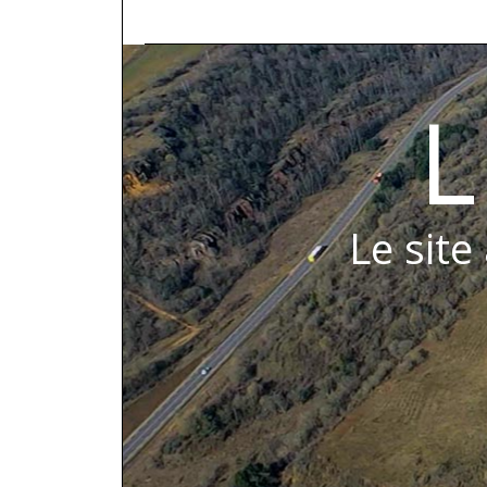
L
Le site