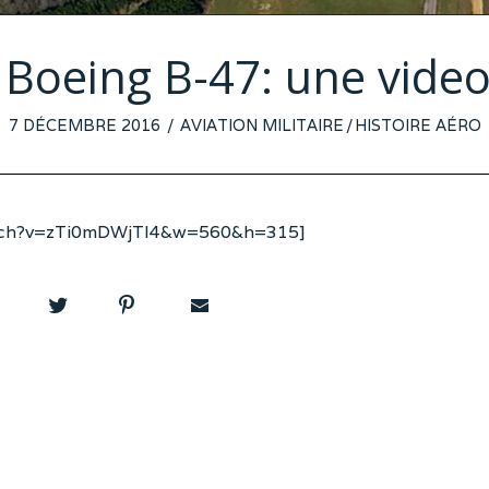
 Boeing B-47: une video
POSTED
7 DÉCEMBRE 2016
AVIATION MILITAIRE
/
HISTOIRE AÉRO
ON
atch?v=zTi0mDWjTl4&w=560&h=315]