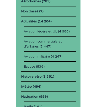
Aérodromes
(761)
Non classé
(7)
Actualités
(14 204)
Aviation légère et UL
(4 980)
Aviation commerciale et
d'affaires
(3 447)
Aviation militaire
(4 247)
Espace
(536)
Histoire aéro
(1 381)
Météo
(494)
Navigation
(559)
Radio
(161)