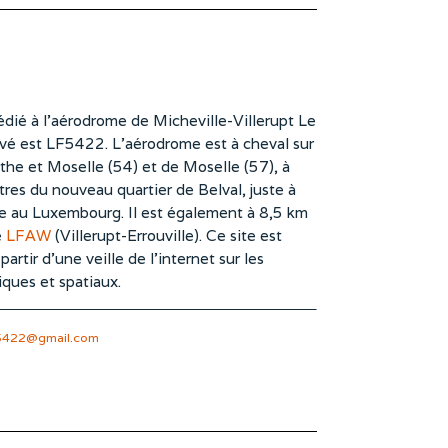
dié à l’aérodrome de Micheville-Villerupt Le
vé est LF5422. L’aérodrome est à cheval sur
he et Moselle (54) et de Moselle (57), à
es du nouveau quartier de Belval, juste à
te au Luxembourg. Il est également à 8,5 km
e
LFAW
(Villerupt-Errouville). Ce site est
rtir d’une veille de l’internet sur les
iques et spatiaux.
5422@gmail.com