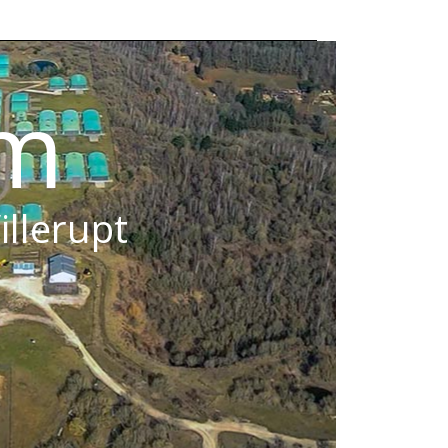
om
illerupt