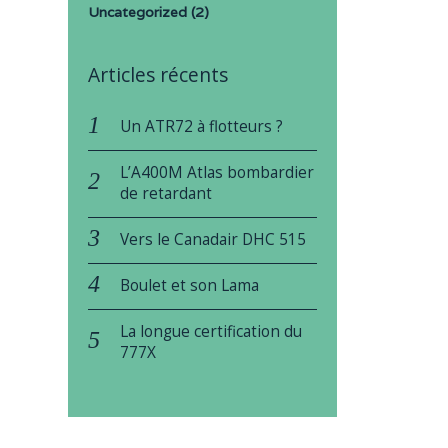
Uncategorized
(2)
Articles récents
Un ATR72 à flotteurs ?
L’A400M Atlas bombardier
de retardant
Vers le Canadair DHC 515
Boulet et son Lama
La longue certification du
777X