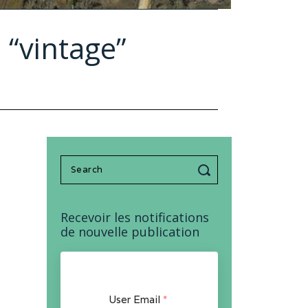
 “vintage”
Search
for:
Recevoir les notifications
de nouvelle publication
User Email
*