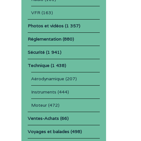
VFR
(163)
Photos et vidéos
(1 357)
Réglementation
(880)
Sécurité
(1 941)
Technique
(1 438)
Aérodynamique
(207)
Instruments
(444)
Moteur
(472)
Ventes-Achats
(66)
Voyages et balades
(498)