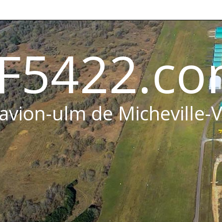
F5422.c
 avion-ulm de Micheville-V