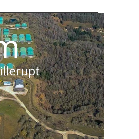
om
illerupt