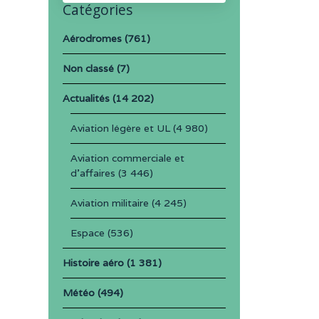
Catégories
Aérodromes
(761)
Non classé
(7)
Actualités
(14 202)
Aviation légère et UL
(4 980)
Aviation commerciale et
d'affaires
(3 446)
Aviation militaire
(4 245)
Espace
(536)
Histoire aéro
(1 381)
Météo
(494)