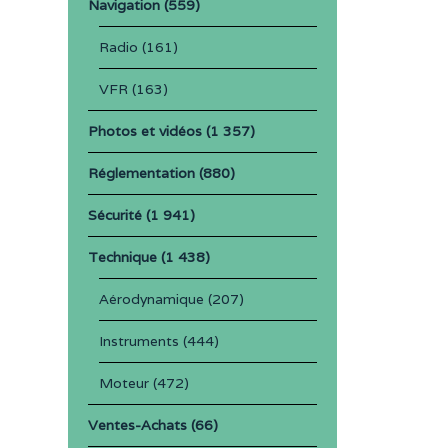
Navigation
(559)
Radio
(161)
VFR
(163)
Photos et vidéos
(1 357)
Réglementation
(880)
Sécurité
(1 941)
Technique
(1 438)
Aérodynamique
(207)
Instruments
(444)
Moteur
(472)
Ventes-Achats
(66)