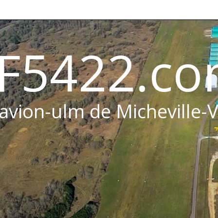
F5422.c
 avion-ulm de Micheville-V