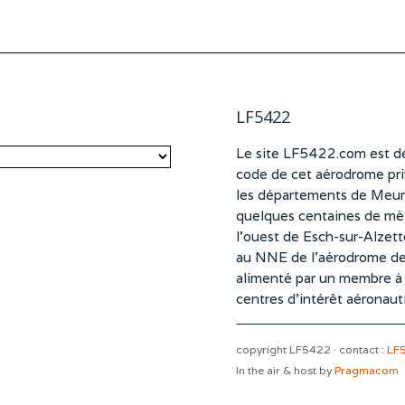
LF5422
Le site LF5422.com est dé
code de cet aérodrome pri
les départements de Meurt
quelques centaines de mètr
l’ouest de Esch-sur-Alzet
au NNE de l’aérodrome d
alimenté par un membre à pa
centres d’intérêt aéronaut
copyright LF5422 · contact :
LF
In the air & host by
Pragmacom