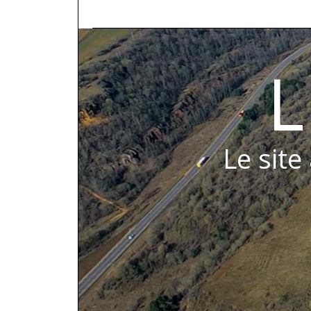
L
Le site