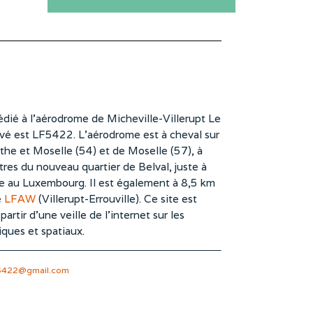
dié à l’aérodrome de Micheville-Villerupt Le
vé est LF5422. L’aérodrome est à cheval sur
he et Moselle (54) et de Moselle (57), à
es du nouveau quartier de Belval, juste à
te au Luxembourg. Il est également à 8,5 km
e
LFAW
(Villerupt-Errouville). Ce site est
rtir d’une veille de l’internet sur les
iques et spatiaux.
5422@gmail.com