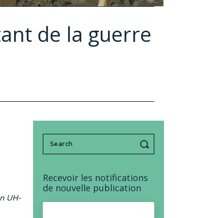
ant de la guerre
Search
for:
Recevoir les notifications
de nouvelle publication
on UH-