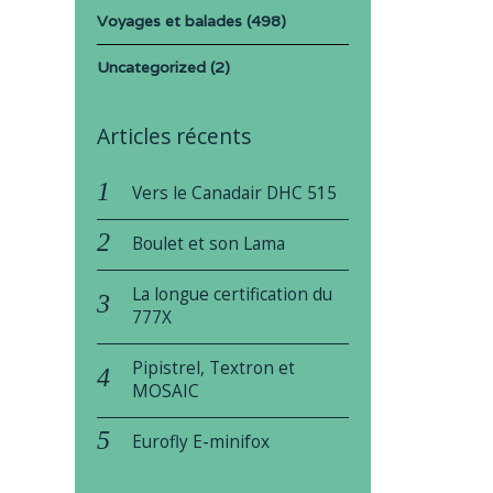
Voyages et balades
(498)
Uncategorized
(2)
Articles récents
Vers le Canadair DHC 515
Boulet et son Lama
La longue certification du
777X
Pipistrel, Textron et
MOSAIC
Eurofly E-minifox