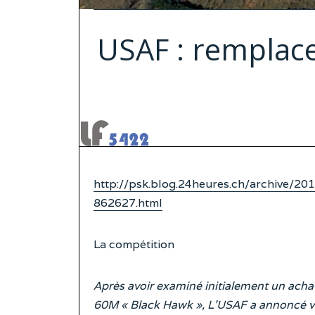
USAF : remplace
http://psk.blog.24heures.ch/archive/20
862627.html
La compétition
Après avoir examiné initialement un achat
60M « Black Hawk », L’USAF a annoncé vo