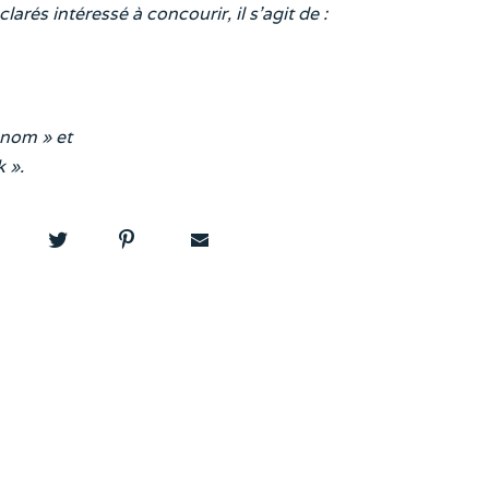
arés intéressé à concourir, il s’agit de :
enom » et
 ».