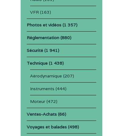
VFR
(163)
Photos et vidéos
(1 357)
Réglementation
(880)
Sécurité
(1 941)
Technique
(1 438)
Aérodynamique
(207)
Instruments
(444)
Moteur
(472)
Ventes-Achats
(66)
Voyages et balades
(498)