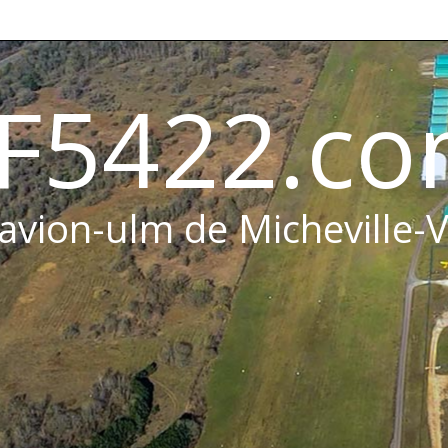
F5422.c
 avion-ulm de Micheville-V