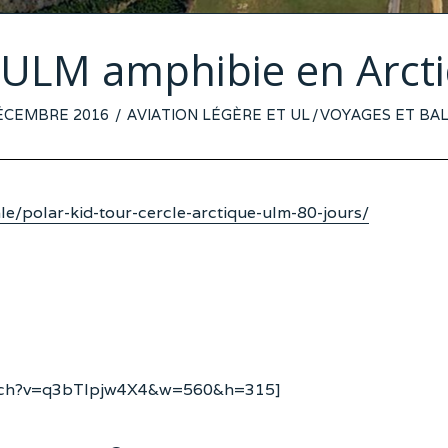
ULM amphibie en Arct
TED
ÉCEMBRE 2016
AVIATION LÉGÈRE ET UL
/
VOYAGES ET BA
le/polar-kid-tour-cercle-arctique-ulm-80-jours/
atch?v=q3bTlpjw4X4&w=560&h=315]