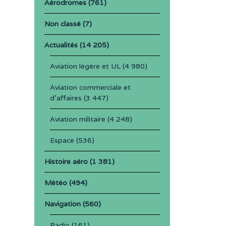
Aérodromes
(761)
Non classé
(7)
Actualités
(14 205)
Aviation légère et UL
(4 980)
Aviation commerciale et
d'affaires
(3 447)
Aviation militaire
(4 248)
Espace
(536)
Histoire aéro
(1 381)
Météo
(494)
Navigation
(560)
Radio
(161)