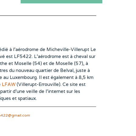
dié à l’aérodrome de Micheville-Villerupt Le
vé est LF5422. L’aérodrome est à cheval sur
he et Moselle (54) et de Moselle (57), à
es du nouveau quartier de Belval, juste à
te au Luxembourg. Il est également à 8,5 km
e
LFAW
(Villerupt-Errouville). Ce site est
rtir d’une veille de l’internet sur les
iques et spatiaux.
5422@gmail.com