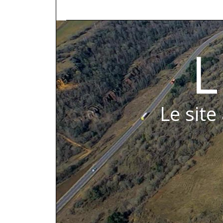
L
Le site