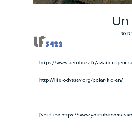
Un 
POS
30 D
ON
https://www.aerobuzz.fr/aviation-genera
http://life-odyssey.org/polar-kid-en/
[youtube https://www.youtube.com/w