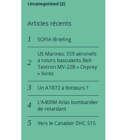
Uncategorized
(2)
Articles récents
SOFIA-Briefing
US Marines: 359 aéronefs
à rotors basculants Bell-
Textron MV-22B « Osprey
» livrés
Un ATR72 à flotteurs ?
L’A400M Atlas bombardier
de retardant
Vers le Canadair DHC 515