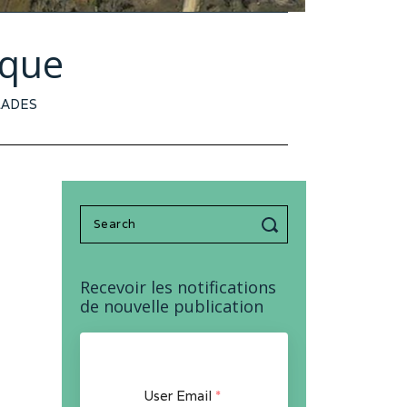
ique
LADES
Search
for:
Recevoir les notifications
de nouvelle publication
User Email
*