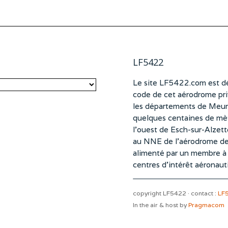
LF5422
Le site LF5422.com est dé
code de cet aérodrome pri
les départements de Meurt
quelques centaines de mètr
l’ouest de Esch-sur-Alzet
au NNE de l’aérodrome d
alimenté par un membre à pa
centres d’intérêt aéronaut
copyright LF5422 · contact :
LF
In the air & host by
Pragmacom