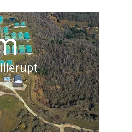
om
illerupt