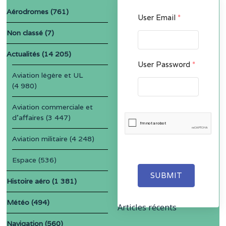
Aérodromes
(761)
User Email
*
Non classé
(7)
Actualités
(14 205)
User Password
*
Aviation légère et UL
(4 980)
Aviation commerciale et
d'affaires
(3 447)
Aviation militaire
(4 248)
Espace
(536)
SUBMIT
Histoire aéro
(1 381)
Météo
(494)
Articles récents
Navigation
(560)