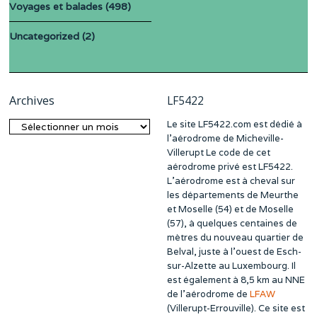
Voyages et balades
(498)
Uncategorized
(2)
Archives
LF5422
Le site LF5422.com est dédié à
Archives
l’aérodrome de Micheville-
Villerupt Le code de cet
aérodrome privé est LF5422.
L’aérodrome est à cheval sur
les départements de Meurthe
et Moselle (54) et de Moselle
(57), à quelques centaines de
mètres du nouveau quartier de
Belval, juste à l’ouest de Esch-
sur-Alzette au Luxembourg. Il
est également à 8,5 km au NNE
de l’aérodrome de
LFAW
(Villerupt-Errouville). Ce site est