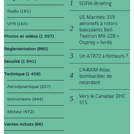
SOFIA-Briefing
Radio
(161)
US Marines: 359
aéronefs à rotors
VFR
(163)
basculants Bell-
Textron MV-22B «
Photos et vidéos
(1 357)
Osprey » livrés
Réglementation
(880)
Un ATR72 à flotteurs ?
Sécurité
(1 941)
L’A400M Atlas
Technique
(1 438)
bombardier de
retardant
Aérodynamique
(207)
Vers le Canadair DHC
Instruments
(444)
515
Moteur
(472)
Ventes-Achats
(66)