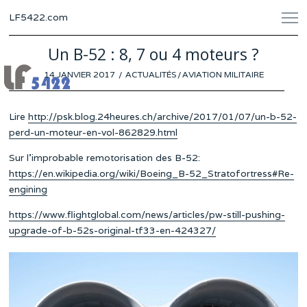
LF5422.com
Un B-52 : 8, 7 ou 4 moteurs ?
POSTED
14 JANVIER 2017
ACTUALITÉS
/
AVIATION MILITAIRE
ON
Lire
http://psk.blog.24heures.ch/archive/2017/01/07/un-b-52-
perd-un-moteur-en-vol-862829.html
Sur l’improbable remotorisation des B-52:
https://en.wikipedia.org/wiki/Boeing_B-52_Stratofortress#Re-
engining
https://www.flightglobal.com/news/articles/pw-still-pushing-
upgrade-of-b-52s-original-tf33-en-424327/