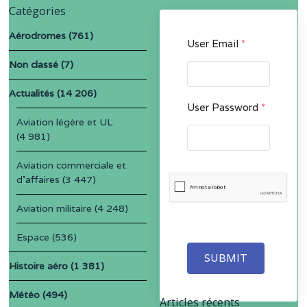
Catégories
Aérodromes
(761)
User Email
*
Non classé
(7)
Actualités
(14 206)
User Password
*
Aviation légère et UL
(4 981)
Aviation commerciale et
d'affaires
(3 447)
Aviation militaire
(4 248)
Espace
(536)
SUBMIT
Histoire aéro
(1 381)
Météo
(494)
Articles récents