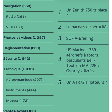
Navigation
(560)
Un Zenith 750 triplace
?
Radio
(161)
Le harnais de sécurité
VFR
(163)
Photos et vidéos
(1 357)
SOFIA-Briefing
Réglementation
(880)
US Marines: 359
aéronefs à rotors
Sécurité
(1 942)
basculants Bell-
Textron MV-22B «
Technique
(1 438)
Osprey » livrés
Aérodynamique
(207)
Un ATR72 à flotteurs ?
Instruments
(444)
Moteur
(472)
Ventes-Achats
(66)