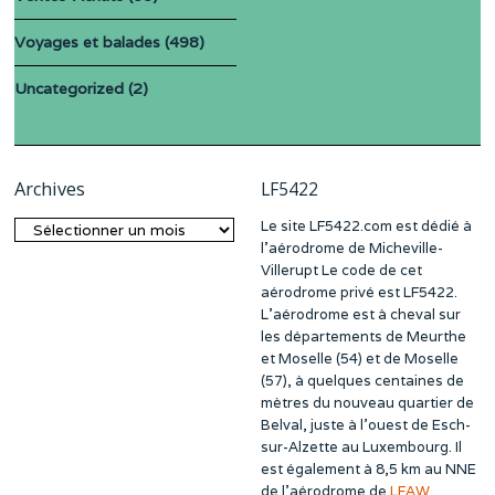
Voyages et balades
(498)
Uncategorized
(2)
Archives
LF5422
Le site LF5422.com est dédié à
Archives
l’aérodrome de Micheville-
Villerupt Le code de cet
aérodrome privé est LF5422.
L’aérodrome est à cheval sur
les départements de Meurthe
et Moselle (54) et de Moselle
(57), à quelques centaines de
mètres du nouveau quartier de
Belval, juste à l’ouest de Esch-
sur-Alzette au Luxembourg. Il
est également à 8,5 km au NNE
de l’aérodrome de
LFAW