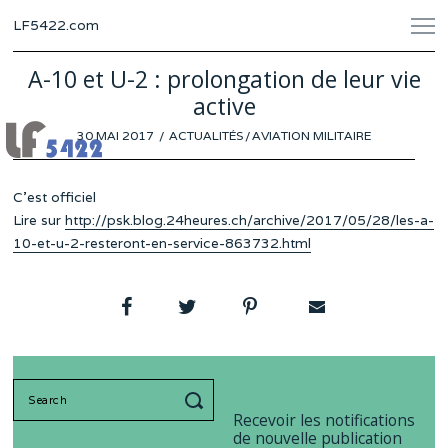
LF5422.com
A-10 et U-2 : prolongation de leur vie
active
POSTED
30 MAI 2017
ACTUALITÉS
/
AVIATION MILITAIRE
ON
C’est officiel
Lire sur
http://psk.blog.24heures.ch/archive/2017/05/28/les-a-
10-et-u-2-resteront-en-service-863732.html
Search
for:
Recevoir les notifications
de nouvelle publication