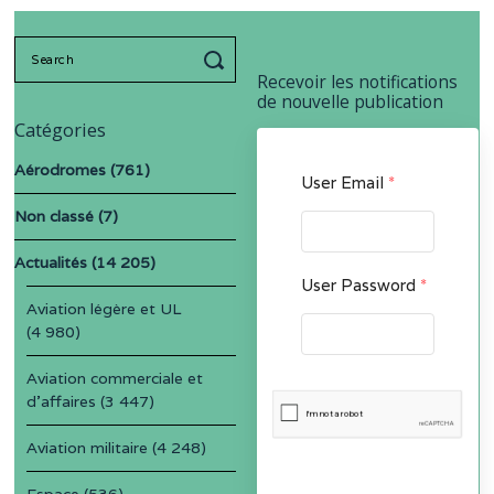
Search
for:
Recevoir les notifications
de nouvelle publication
Catégories
Aérodromes
(761)
User Email
*
Non classé
(7)
Actualités
(14 205)
User Password
*
Aviation légère et UL
(4 980)
Aviation commerciale et
d'affaires
(3 447)
Aviation militaire
(4 248)
Espace
(536)