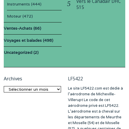
Vers le Canadair DHC
Instruments
(444)
515
Moteur
(472)
Ventes-Achats
(66)
Voyages et balades
(498)
Uncategorized
(2)
Archives
LF5422
Le site LF5422.com est dédié à
Archives
l’aérodrome de Micheville-
Villerupt Le code de cet
aérodrome privé est LF5422.
L’aérodrome est à cheval sur
les départements de Meurthe
et Moselle (54) et de Moselle
(57), à quelques centaines de