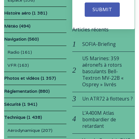
SUBMIT
Histoire aéro
(1 381)
Météo
(494)
Articles récents
Navigation
(560)
SOFIA-Briefing
Radio
(161)
US Marines: 359
aéronefs à rotors
VFR
(163)
basculants Bell-
Textron MV-22B «
Photos et vidéos
(1 357)
Osprey » livrés
Réglementation
(880)
Un ATR72 à flotteurs ?
Sécurité
(1 941)
L’A400M Atlas
Technique
(1 438)
bombardier de
retardant
Aérodynamique
(207)