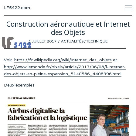
LF5422.com
Construction aéronautique et Internet
des Objets
POSTED
1 JUILLET 2017
ACTUALITÉS
/
TECHNIQUE
ON
Voir
https://fr.wikipedia.org/wiki/Internet_des_objets
et
http://www.lemonde.fr/pixels/article/2017/06/08/l-internet-
des-objets-en-pleine-expansion_5140586_4408996.html
Deux exemples