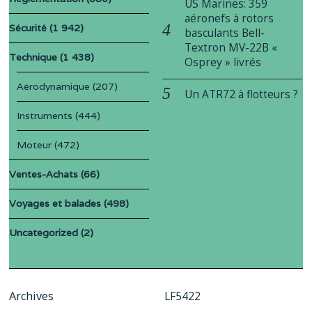
US Marines: 359
aéronefs à rotors
Sécurité
(1 942)
basculants Bell-
Textron MV-22B «
Technique
(1 438)
Osprey » livrés
Aérodynamique
(207)
Un ATR72 à flotteurs ?
Instruments
(444)
Moteur
(472)
Ventes-Achats
(66)
Voyages et balades
(498)
Uncategorized
(2)
Archives
LF5422