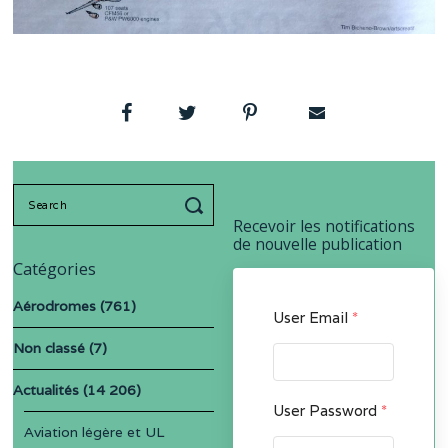
Search
for:
Recevoir les notifications
de nouvelle publication
Catégories
Aérodromes
(761)
User Email
*
Non classé
(7)
Actualités
(14 206)
User Password
*
Aviation légère et UL