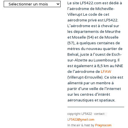
Le site LF5422.com est dédié à
Archives
l’aérodrome de Micheville-
Villerupt Le code de cet
aérodrome privé est LF5422.
L’aérodrome est à cheval sur
les départements de Meurthe
et Moselle (54) et de Moselle
(57), à quelques centaines de
mètres du nouveau quartier de
Belval, juste à l’ouest de Esch-
sur-Alzette au Luxembourg. Il
est également à 8,5 km au NNE
de l’aérodrome de
LFAW
(Villerupt-Errouville). Ce site est
alimenté par un membre à
partir d’une veille de l’internet
sur les centres d’intérêt
aéronautiques et spatiaux.
copyright LF5422 · contact :
LF5422@gmail.com
In the air & host by
Pragmacom