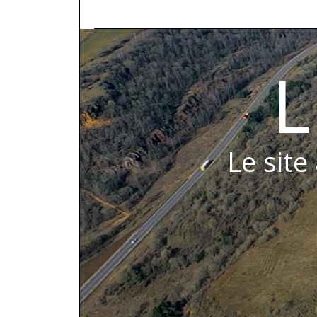
L
Le site