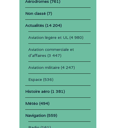
Aérodromes
(761)
Non classé
(7)
Actualités
(14 204)
Aviation légère et UL
(4 980)
Aviation commerciale et
d'affaires
(3 447)
Aviation militaire
(4 247)
Espace
(536)
Histoire aéro
(1 381)
Météo
(494)
Navigation
(559)
Radio
(161)