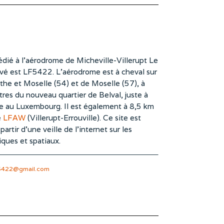
dié à l’aérodrome de Micheville-Villerupt Le
vé est LF5422. L’aérodrome est à cheval sur
he et Moselle (54) et de Moselle (57), à
es du nouveau quartier de Belval, juste à
te au Luxembourg. Il est également à 8,5 km
e
LFAW
(Villerupt-Errouville). Ce site est
rtir d’une veille de l’internet sur les
iques et spatiaux.
5422@gmail.com