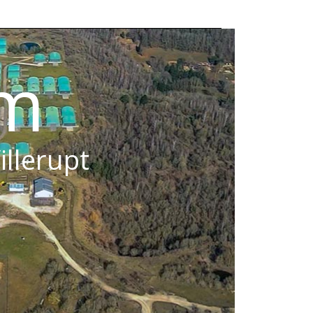
om
illerupt