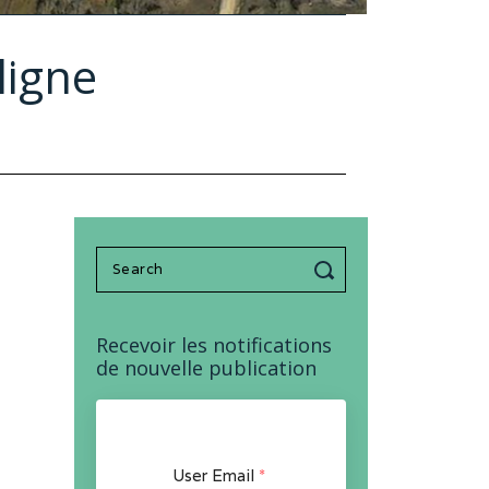
ligne
Search
for:
Recevoir les notifications
de nouvelle publication
User Email
*