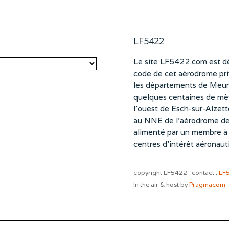
LF5422
Le site LF5422.com est dé
code de cet aérodrome pri
les départements de Meurt
quelques centaines de mètr
l’ouest de Esch-sur-Alzet
au NNE de l’aérodrome d
alimenté par un membre à pa
centres d’intérêt aéronaut
copyright LF5422 · contact :
LF
In the air & host by
Pragmacom