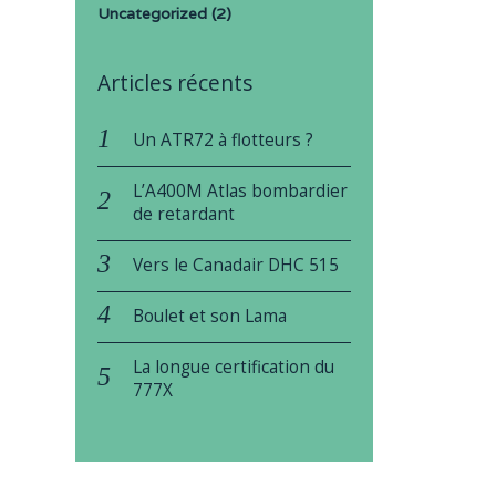
Uncategorized
(2)
Articles récents
Un ATR72 à flotteurs ?
L’A400M Atlas bombardier
de retardant
Vers le Canadair DHC 515
Boulet et son Lama
La longue certification du
777X