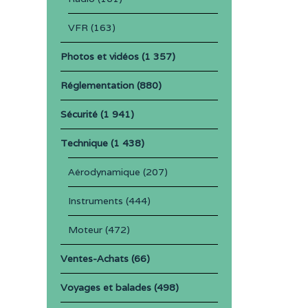
VFR
(163)
Photos et vidéos
(1 357)
Réglementation
(880)
Sécurité
(1 941)
Technique
(1 438)
Aérodynamique
(207)
Instruments
(444)
Moteur
(472)
Ventes-Achats
(66)
Voyages et balades
(498)