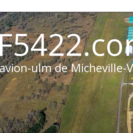
F5422.c
 avion-ulm de Micheville-V