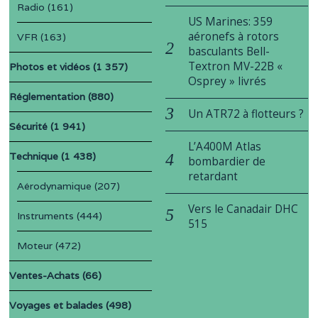
Radio
(161)
US Marines: 359
aéronefs à rotors
VFR
(163)
basculants Bell-
Textron MV-22B «
Photos et vidéos
(1 357)
Osprey » livrés
Réglementation
(880)
Un ATR72 à flotteurs ?
Sécurité
(1 941)
L’A400M Atlas
Technique
(1 438)
bombardier de
retardant
Aérodynamique
(207)
Vers le Canadair DHC
Instruments
(444)
515
Moteur
(472)
Ventes-Achats
(66)
Voyages et balades
(498)