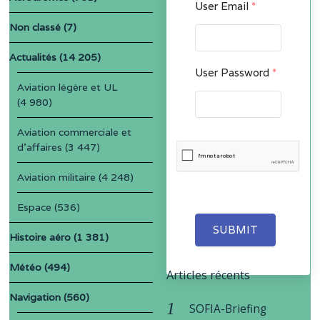
User Email
*
Non classé
(7)
Actualités
(14 205)
User Password
*
Aviation légère et UL
(4 980)
Aviation commerciale et
d'affaires
(3 447)
Aviation militaire
(4 248)
Espace
(536)
SUBMIT
Histoire aéro
(1 381)
Météo
(494)
Articles récents
Navigation
(560)
SOFIA-Briefing