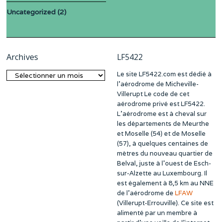
Uncategorized
(2)
Archives
LF5422
Le site LF5422.com est dédié à
Archives
l’aérodrome de Micheville-
Villerupt Le code de cet
aérodrome privé est LF5422.
L’aérodrome est à cheval sur
les départements de Meurthe
et Moselle (54) et de Moselle
(57), à quelques centaines de
mètres du nouveau quartier de
Belval, juste à l’ouest de Esch-
sur-Alzette au Luxembourg. Il
est également à 8,5 km au NNE
de l’aérodrome de
LFAW
(Villerupt-Errouville). Ce site est
alimenté par un membre à