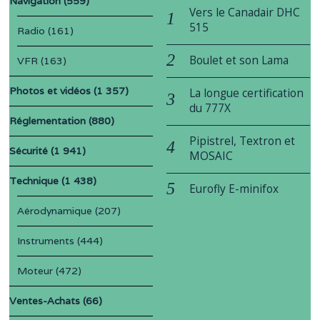
Navigation
(559)
Vers le Canadair DHC
515
Radio
(161)
Boulet et son Lama
VFR
(163)
Photos et vidéos
(1 357)
La longue certification
du 777X
Réglementation
(880)
Pipistrel, Textron et
Sécurité
(1 941)
MOSAIC
Technique
(1 438)
Eurofly E-minifox
Aérodynamique
(207)
Instruments
(444)
Moteur
(472)
Ventes-Achats
(66)