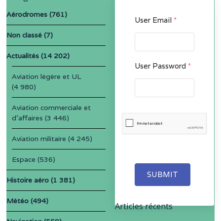
Aérodromes
(761)
User Email
*
Non classé
(7)
Actualités
(14 202)
User Password
*
Aviation légère et UL
(4 980)
Aviation commerciale et
d'affaires
(3 446)
Aviation militaire
(4 245)
Espace
(536)
SUBMIT
Histoire aéro
(1 381)
Météo
(494)
Articles récents