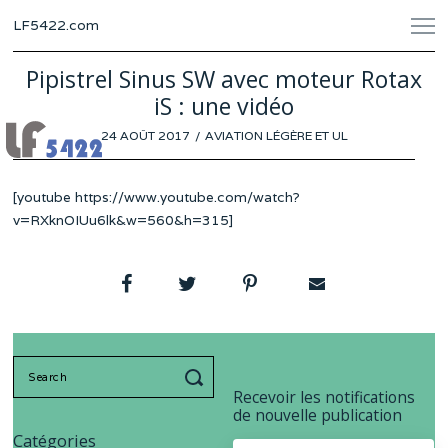
LF5422.com
Pipistrel Sinus SW avec moteur Rotax
iS : une vidéo
POSTED
24 AOÛT 2017
AVIATION LÉGÈRE ET UL
ON
[youtube https://www.youtube.com/watch?
v=RXknOIUu6lk&w=560&h=315]
Search
for:
Recevoir les notifications
de nouvelle publication
Catégories