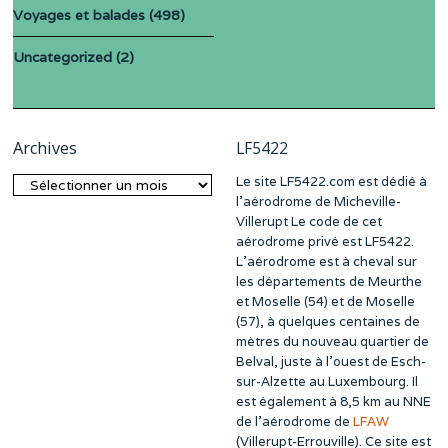
Voyages et balades
(498)
Uncategorized
(2)
Archives
LF5422
Le site LF5422.com est dédié à
Archives
l’aérodrome de Micheville-
Villerupt Le code de cet
aérodrome privé est LF5422.
L’aérodrome est à cheval sur
les départements de Meurthe
et Moselle (54) et de Moselle
(57), à quelques centaines de
mètres du nouveau quartier de
Belval, juste à l’ouest de Esch-
sur-Alzette au Luxembourg. Il
est également à 8,5 km au NNE
de l’aérodrome de
LFAW
(Villerupt-Errouville). Ce site est