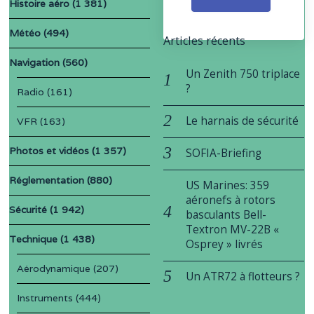
Histoire aéro
(1 381)
Météo
(494)
Articles récents
Navigation
(560)
Un Zenith 750 triplace
?
Radio
(161)
Le harnais de sécurité
VFR
(163)
Photos et vidéos
(1 357)
SOFIA-Briefing
Réglementation
(880)
US Marines: 359
aéronefs à rotors
Sécurité
(1 942)
basculants Bell-
Textron MV-22B «
Technique
(1 438)
Osprey » livrés
Aérodynamique
(207)
Un ATR72 à flotteurs ?
Instruments
(444)