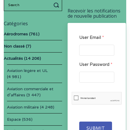
Search
for:
Recevoir les notifications
de nouvelle publication
Catégories
Aérodromes
(761)
User Email
*
Non classé
(7)
Actualités
(14 206)
User Password
*
Aviation légère et UL
(4 981)
Aviation commerciale et
d'affaires
(3 447)
Aviation militaire
(4 248)
Espace
(536)
SUBMIT