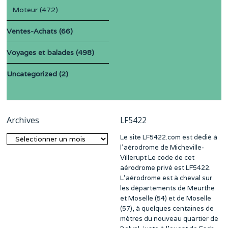
Moteur
(472)
Ventes-Achats
(66)
Voyages et balades
(498)
Uncategorized
(2)
Archives
LF5422
Le site LF5422.com est dédié à
Archives
l’aérodrome de Micheville-
Villerupt Le code de cet
aérodrome privé est LF5422.
L’aérodrome est à cheval sur
les départements de Meurthe
et Moselle (54) et de Moselle
(57), à quelques centaines de
mètres du nouveau quartier de