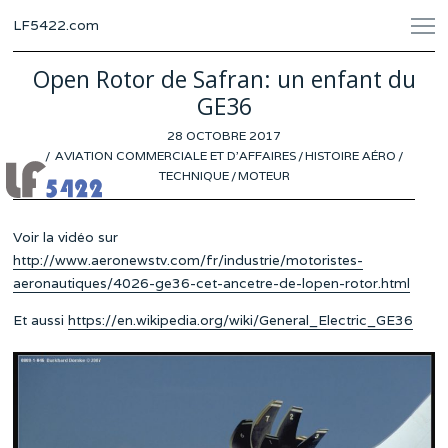
LF5422.com
Open Rotor de Safran: un enfant du
GE36
POSTED
28 OCTOBRE 2017
ON
AVIATION COMMERCIALE ET D'AFFAIRES
/
HISTOIRE AÉRO
/
TECHNIQUE
/
MOTEUR
Voir la vidéo sur
http://www.aeronewstv.com/fr/industrie/motoristes-
aeronautiques/4026-ge36-cet-ancetre-de-lopen-rotor.html
Et aussi
https://en.wikipedia.org/wiki/General_Electric_GE36