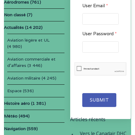
Aérodromes
(761)
User Email
*
Non classé
(7)
Actualités
(14 202)
User Password
*
Aviation légère et UL
(4 980)
Aviation commerciale et
d'affaires
(3 446)
Aviation militaire
(4 245)
Espace
(536)
SUBMIT
Histoire aéro
(1 381)
Météo
(494)
Articles récents
Navigation
(559)
Vers le Canadair DHC