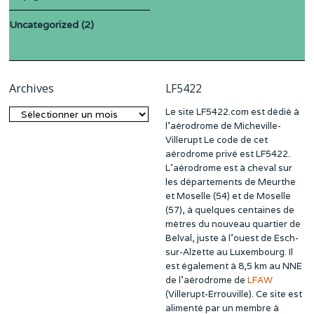
Uncategorized
(2)
Archives
LF5422
Le site LF5422.com est dédié à
Archives
l’aérodrome de Micheville-
Villerupt Le code de cet
aérodrome privé est LF5422.
L’aérodrome est à cheval sur
les départements de Meurthe
et Moselle (54) et de Moselle
(57), à quelques centaines de
mètres du nouveau quartier de
Belval, juste à l’ouest de Esch-
sur-Alzette au Luxembourg. Il
est également à 8,5 km au NNE
de l’aérodrome de
LFAW
(Villerupt-Errouville). Ce site est
alimenté par un membre à