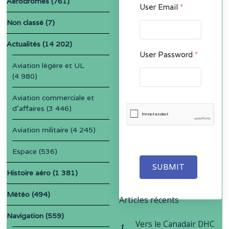
Aérodromes
(761)
User Email
*
Non classé
(7)
Actualités
(14 202)
User Password
*
Aviation légère et UL
(4 980)
Aviation commerciale et
d'affaires
(3 446)
Aviation militaire
(4 245)
Espace
(536)
SUBMIT
Histoire aéro
(1 381)
Météo
(494)
Articles récents
Navigation
(559)
Vers le Canadair DHC