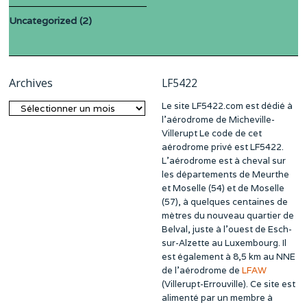
Uncategorized
(2)
Archives
LF5422
Le site LF5422.com est dédié à
Archives
l’aérodrome de Micheville-
Villerupt Le code de cet
aérodrome privé est LF5422.
L’aérodrome est à cheval sur
les départements de Meurthe
et Moselle (54) et de Moselle
(57), à quelques centaines de
mètres du nouveau quartier de
Belval, juste à l’ouest de Esch-
sur-Alzette au Luxembourg. Il
est également à 8,5 km au NNE
de l’aérodrome de
LFAW
(Villerupt-Errouville). Ce site est
alimenté par un membre à