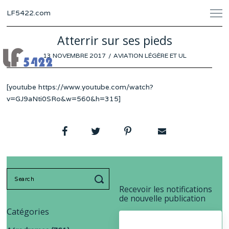
LF5422.com
Atterrir sur ses pieds
POSTED
13 NOVEMBRE 2017
AVIATION LÉGÈRE ET UL
ON
[youtube https://www.youtube.com/watch?
v=GJ9aNti0SRo&w=560&h=315]
Search
for:
Recevoir les notifications
de nouvelle publication
Catégories