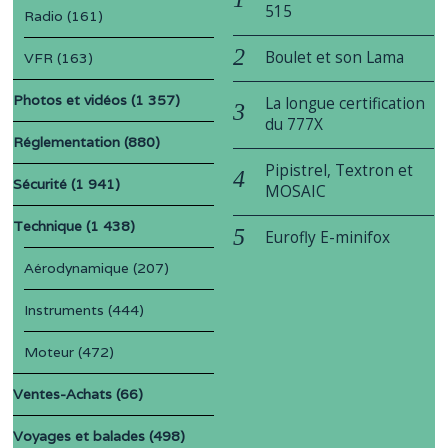
515
Radio
(161)
Boulet et son Lama
VFR
(163)
Photos et vidéos
(1 357)
La longue certification
du 777X
Réglementation
(880)
Pipistrel, Textron et
Sécurité
(1 941)
MOSAIC
Technique
(1 438)
Eurofly E-minifox
Aérodynamique
(207)
Instruments
(444)
Moteur
(472)
Ventes-Achats
(66)
Voyages et balades
(498)