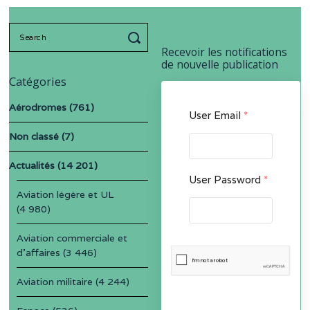
Search
for:
Recevoir les notifications
de nouvelle publication
Catégories
Aérodromes
(761)
User Email
*
Non classé
(7)
Actualités
(14 201)
User Password
*
Aviation légère et UL
(4 980)
Aviation commerciale et
d'affaires
(3 446)
Aviation militaire
(4 244)