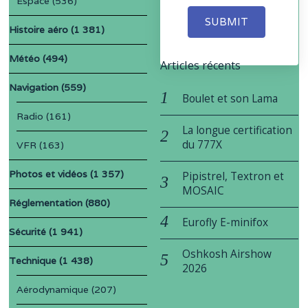
Espace
(536)
SUBMIT
Histoire aéro
(1 381)
Météo
(494)
Articles récents
Navigation
(559)
Boulet et son Lama
Radio
(161)
La longue certification
du 777X
VFR
(163)
Photos et vidéos
(1 357)
Pipistrel, Textron et
MOSAIC
Réglementation
(880)
Eurofly E-minifox
Sécurité
(1 941)
Oshkosh Airshow
Technique
(1 438)
2026
Aérodynamique
(207)