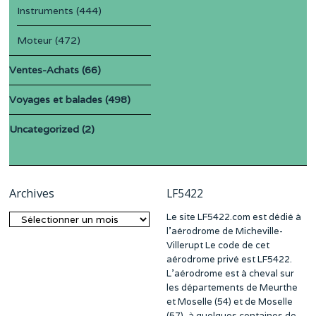
Instruments
(444)
Moteur
(472)
Ventes-Achats
(66)
Voyages et balades
(498)
Uncategorized
(2)
Archives
LF5422
Le site LF5422.com est dédié à
Archives
l’aérodrome de Micheville-
Villerupt Le code de cet
aérodrome privé est LF5422.
L’aérodrome est à cheval sur
les départements de Meurthe
et Moselle (54) et de Moselle
(57), à quelques centaines de