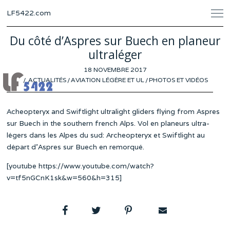
LF5422.com
Du côté d’Aspres sur Buech en planeur
ultraléger
POSTED
18 NOVEMBRE 2017
ON
ACTUALITÉS
/
AVIATION LÉGÈRE ET UL
/
PHOTOS ET VIDÉOS
Acheopteryx and Swiftlight ultralight gliders flying from Aspres
sur Buech in the southern french Alps. Vol en planeurs ultra-
légers dans les Alpes du sud: Archeopteryx et Swiftlight au
départ d’Aspres sur Buech en remorqué.
[youtube https://www.youtube.com/watch?
v=tf5nGCnK1sk&w=560&h=315]