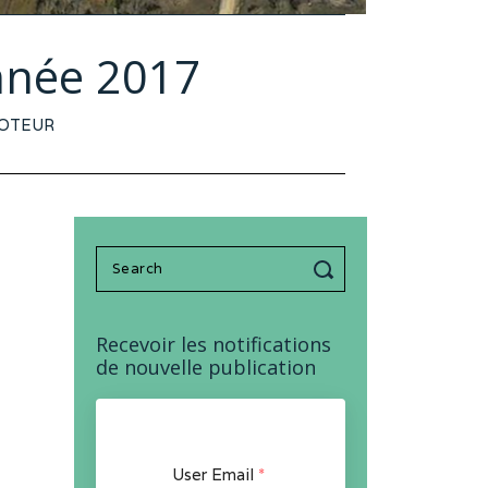
année 2017
OTEUR
Search
for:
Recevoir les notifications
de nouvelle publication
User Email
*