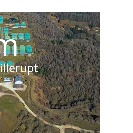
om
illerupt