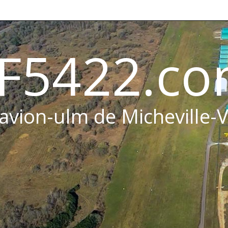
F5422.c
 avion-ulm de Micheville-V