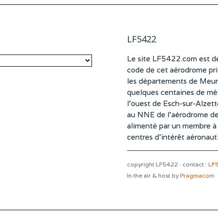
LF5422
Le site LF5422.com est dé
code de cet aérodrome pri
les départements de Meurt
quelques centaines de mètr
l’ouest de Esch-sur-Alzet
au NNE de l’aérodrome d
alimenté par un membre à pa
centres d’intérêt aéronaut
copyright LF5422 · contact :
LF
In the air & host by
Pragmacom