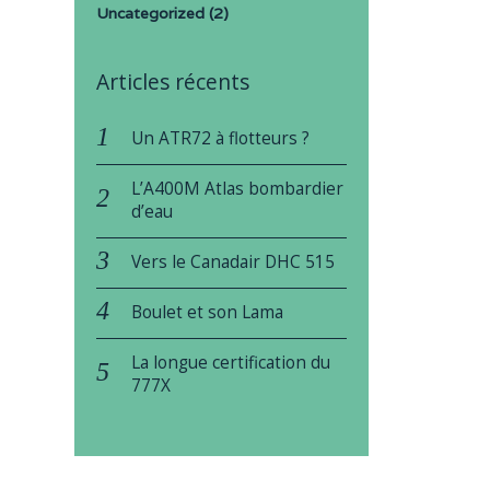
Uncategorized
(2)
Articles récents
Un ATR72 à flotteurs ?
L’A400M Atlas bombardier
d’eau
Vers le Canadair DHC 515
Boulet et son Lama
La longue certification du
777X