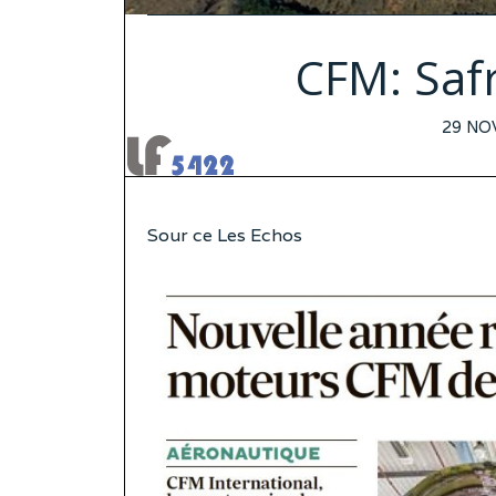
CFM: Saf
POST
29 NO
ON
Sour ce Les Echos