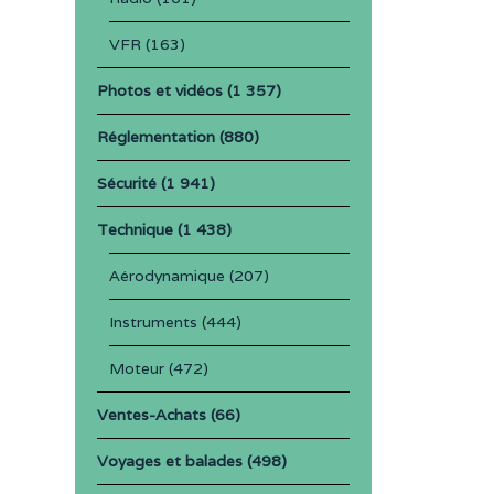
VFR
(163)
Photos et vidéos
(1 357)
Réglementation
(880)
Sécurité
(1 941)
Technique
(1 438)
Aérodynamique
(207)
Instruments
(444)
Moteur
(472)
Ventes-Achats
(66)
Voyages et balades
(498)