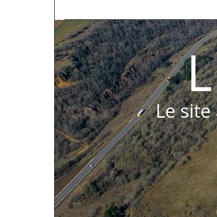
L
Le site