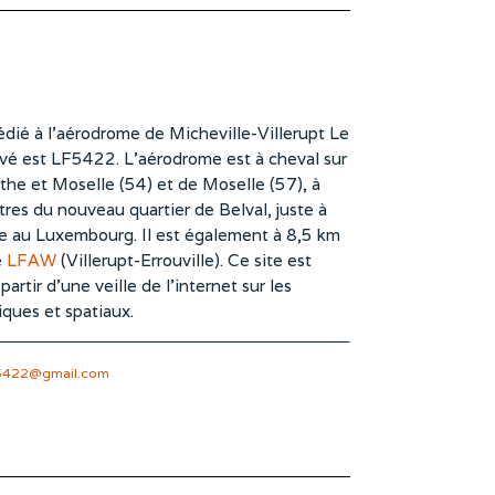
dié à l’aérodrome de Micheville-Villerupt Le
vé est LF5422. L’aérodrome est à cheval sur
he et Moselle (54) et de Moselle (57), à
es du nouveau quartier de Belval, juste à
te au Luxembourg. Il est également à 8,5 km
e
LFAW
(Villerupt-Errouville). Ce site est
rtir d’une veille de l’internet sur les
iques et spatiaux.
5422@gmail.com