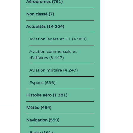
Aérodromes
(761)
Non classé
(7)
Actualités
(14 204)
Aviation légère et UL
(4 980)
Aviation commerciale et
d'affaires
(3 447)
Aviation militaire
(4 247)
Espace
(536)
Histoire aéro
(1 381)
Météo
(494)
Navigation
(559)
Radio
(161)