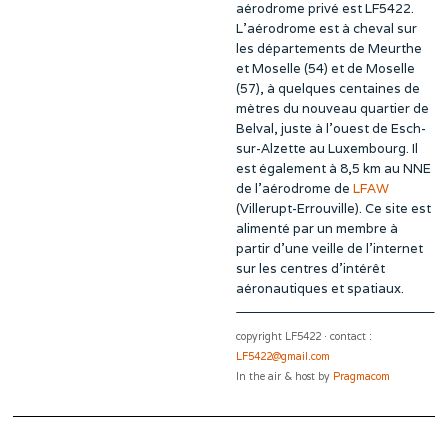
aérodrome privé est LF5422.
L’aérodrome est à cheval sur
les départements de Meurthe
et Moselle (54) et de Moselle
(57), à quelques centaines de
mètres du nouveau quartier de
Belval, juste à l’ouest de Esch-
sur-Alzette au Luxembourg. Il
est également à 8,5 km au NNE
de l’aérodrome de
LFAW
(Villerupt-Errouville). Ce site est
alimenté par un membre à
partir d’une veille de l’internet
sur les centres d’intérêt
aéronautiques et spatiaux.
copyright LF5422 · contact :
LF5422@gmail.com
In the air & host by
Pragmacom