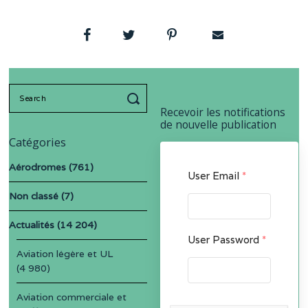
Search
for:
Recevoir les notifications
de nouvelle publication
Catégories
Aérodromes
(761)
User Email
*
Non classé
(7)
Actualités
(14 204)
User Password
*
Aviation légère et UL
(4 980)
Aviation commerciale et