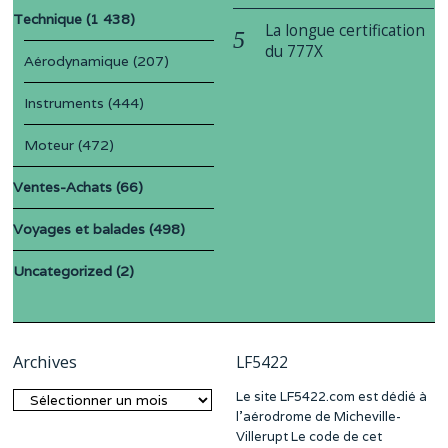
Technique
(1 438)
La longue certification
du 777X
Aérodynamique
(207)
Instruments
(444)
Moteur
(472)
Ventes-Achats
(66)
Voyages et balades
(498)
Uncategorized
(2)
Archives
LF5422
Le site LF5422.com est dédié à
Archives
l’aérodrome de Micheville-
Villerupt Le code de cet