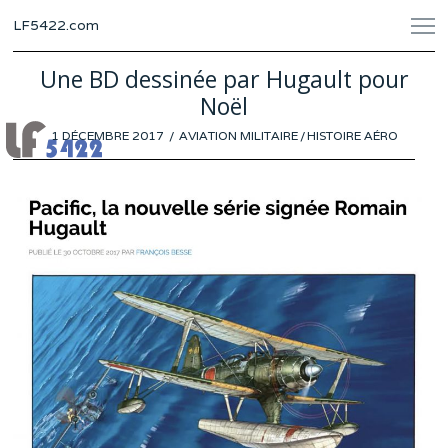
LF5422.com
Une BD dessinée par Hugault pour
Noël
POSTED
1 DÉCEMBRE 2017
AVIATION MILITAIRE
/
HISTOIRE AÉRO
ON