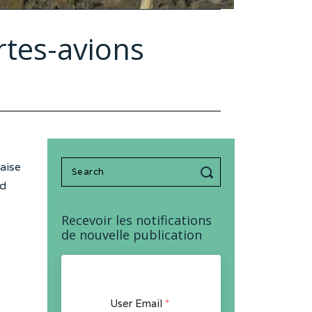
rtes-avions
Search
aise
for:
nd
Recevoir les notifications
de nouvelle publication
User Email
*