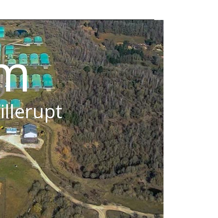
om
illerupt