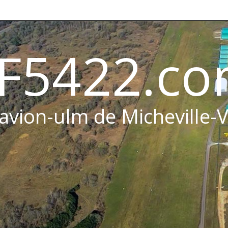
F5422.c
 avion-ulm de Micheville-V