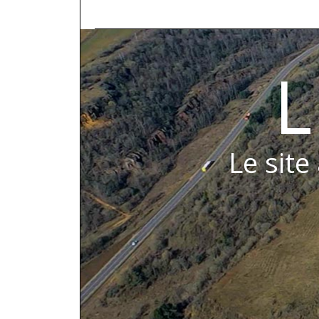
L
Le site