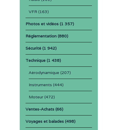
VFR
(163)
Photos et vidéos
(1 357)
Réglementation
(880)
Sécurité
(1 942)
Technique
(1 438)
Aérodynamique
(207)
Instruments
(444)
Moteur
(472)
Ventes-Achats
(66)
Voyages et balades
(498)