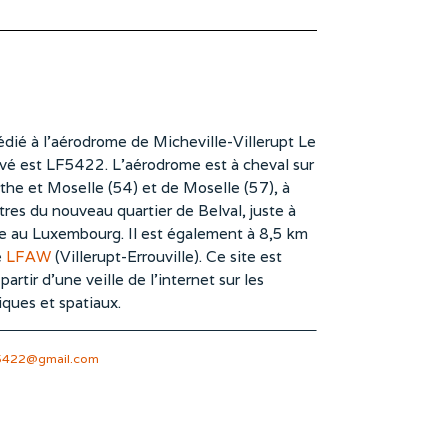
dié à l’aérodrome de Micheville-Villerupt Le
vé est LF5422. L’aérodrome est à cheval sur
he et Moselle (54) et de Moselle (57), à
es du nouveau quartier de Belval, juste à
te au Luxembourg. Il est également à 8,5 km
e
LFAW
(Villerupt-Errouville). Ce site est
rtir d’une veille de l’internet sur les
iques et spatiaux.
5422@gmail.com