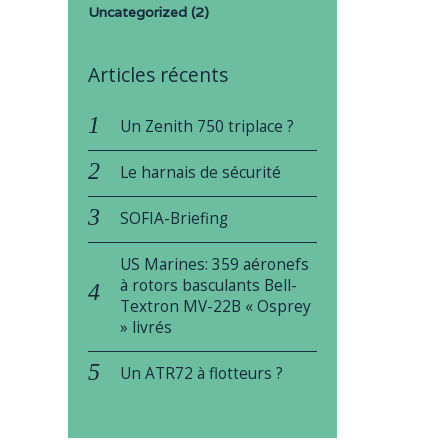
Uncategorized
(2)
Articles récents
Un Zenith 750 triplace ?
Le harnais de sécurité
SOFIA-Briefing
US Marines: 359 aéronefs
à rotors basculants Bell-
Textron MV-22B « Osprey
» livrés
Un ATR72 à flotteurs ?