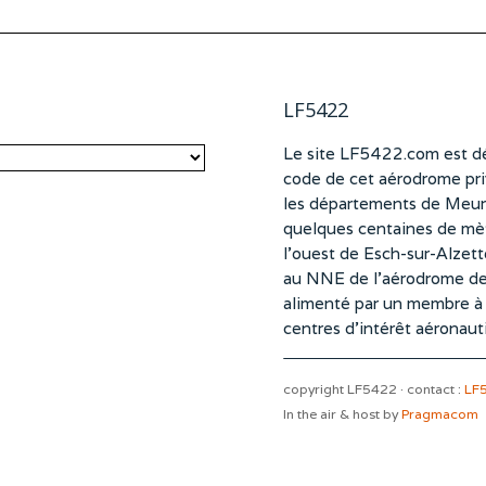
LF5422
Le site LF5422.com est dé
code de cet aérodrome pri
les départements de Meurt
quelques centaines de mètr
l’ouest de Esch-sur-Alzet
au NNE de l’aérodrome d
alimenté par un membre à pa
centres d’intérêt aéronaut
copyright LF5422 · contact :
LF
In the air & host by
Pragmacom