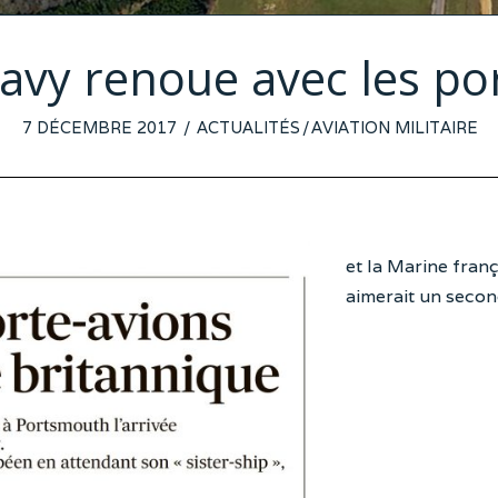
avy renoue avec les po
POSTED
7 DÉCEMBRE 2017
ACTUALITÉS
/
AVIATION MILITAIRE
ON
et la Marine franç
aimerait un seco