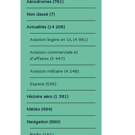
Aérodromes
(761)
Non classé
(7)
Actualités
(14 206)
Aviation légère et UL
(4 981)
Aviation commerciale et
d'affaires
(3 447)
Aviation militaire
(4 248)
Espace
(536)
Histoire aéro
(1 381)
Météo
(494)
Navigation
(560)
Radio
(161)