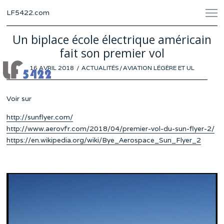
LF5422.com
Un biplace école électrique américain
fait son premier vol
POSTED
16 AVRIL 2018
ACTUALITÉS
/
AVIATION LÉGÈRE ET UL
ON
Voir sur
http://sunflyer.com/
http://www.aerovfr.com/2018/04/premier-vol-du-sun-flyer-2/
https://en.wikipedia.org/wiki/Bye_Aerospace_Sun_Flyer_2