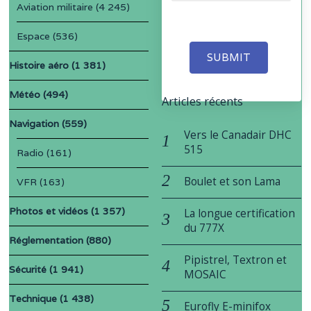
Aviation militaire
(4 245)
Espace
(536)
SUBMIT
Histoire aéro
(1 381)
Météo
(494)
Articles récents
Navigation
(559)
Vers le Canadair DHC
515
Radio
(161)
Boulet et son Lama
VFR
(163)
Photos et vidéos
(1 357)
La longue certification
du 777X
Réglementation
(880)
Pipistrel, Textron et
Sécurité
(1 941)
MOSAIC
Technique
(1 438)
Eurofly E-minifox