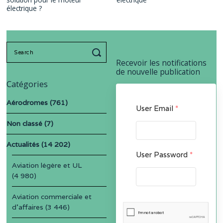
électrique ?
Search
for:
Recevoir les notifications
de nouvelle publication
Catégories
Aérodromes
(761)
User Email
*
Non classé
(7)
Actualités
(14 202)
User Password
*
Aviation légère et UL
(4 980)
Aviation commerciale et
d'affaires
(3 446)