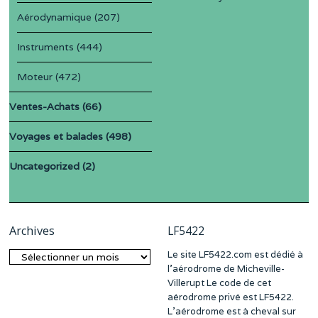
Aérodynamique
(207)
Instruments
(444)
Moteur
(472)
Ventes-Achats
(66)
Voyages et balades
(498)
Uncategorized
(2)
Archives
LF5422
Le site LF5422.com est dédié à
Archives
l’aérodrome de Micheville-
Villerupt Le code de cet
aérodrome privé est LF5422.
L’aérodrome est à cheval sur