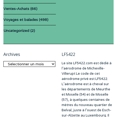
Ventes-Achats
(66)
Voyages et balades
(498)
Uncategorized
(2)
Archives
LF5422
Le site LF5422.com est dédié à
Archives
l’aérodrome de Micheville-
Villerupt Le code de cet
aérodrome privé est LF5422.
L’aérodrome est à cheval sur
les départements de Meurthe
et Moselle (54) et de Moselle
(57), à quelques centaines de
mètres du nouveau quartier de
Belval, juste à l’ouest de Esch-
sur-Alzette au Luxembourg. Il