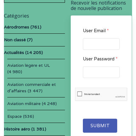
for:
Recevoir les notifications
de nouvelle publication
Catégories
Aérodromes
(761)
User Email
*
Non classé
(7)
Actualités
(14 205)
User Password
*
Aviation légère et UL
(4 980)
Aviation commerciale et
d'affaires
(3 447)
Aviation militaire
(4 248)
Espace
(536)
SUBMIT
Histoire aéro
(1 381)