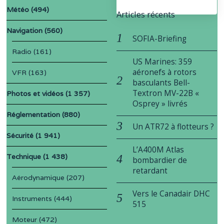
Météo
(494)
Articles récents
Navigation
(560)
SOFIA-Briefing
Radio
(161)
US Marines: 359
aéronefs à rotors
VFR
(163)
basculants Bell-
Textron MV-22B «
Photos et vidéos
(1 357)
Osprey » livrés
Réglementation
(880)
Un ATR72 à flotteurs ?
Sécurité
(1 941)
L’A400M Atlas
Technique
(1 438)
bombardier de
retardant
Aérodynamique
(207)
Vers le Canadair DHC
Instruments
(444)
515
Moteur
(472)