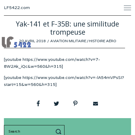
LF5422.com
Yak-141 et F-35B: une similitude
trompeuse
POSTED
20 AVRIL 2018
AVIATION MILITAIRE
/
HISTOIRE AÉRO
ON
[youtube https://www.youtube.com/watch?v=7-
8W2Ak_iQc&w=560&h=315]
[youtube https://www.youtube.com/watch?v=-lA54mVPsSI?
start=15&w=560&h=315]
Search