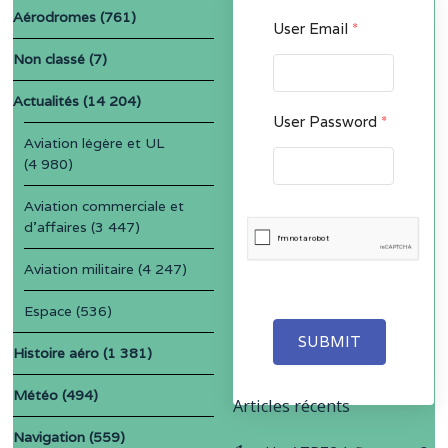
Aérodromes
(761)
User Email
*
Non classé
(7)
Actualités
(14 204)
User Password
*
Aviation légère et UL
(4 980)
Aviation commerciale et
d'affaires
(3 447)
Aviation militaire
(4 247)
Espace
(536)
SUBMIT
Histoire aéro
(1 381)
Météo
(494)
Articles récents
Navigation
(559)