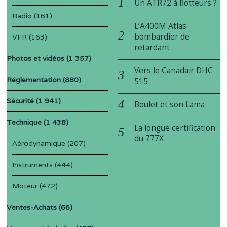
Un ATR72 à flotteurs ?
Radio
(161)
L’A400M Atlas
bombardier de
VFR
(163)
retardant
Photos et vidéos
(1 357)
Vers le Canadair DHC
Réglementation
(880)
515
Sécurité
(1 941)
Boulet et son Lama
Technique
(1 438)
La longue certification
du 777X
Aérodynamique
(207)
Instruments
(444)
Moteur
(472)
Ventes-Achats
(66)