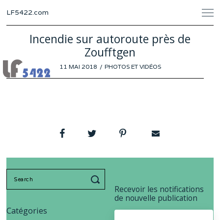
LF5422.com
Incendie sur autoroute près de
Zoufftgen
POSTED
11 MAI 2018
PHOTOS ET VIDÉOS
ON
Search
for:
Recevoir les notifications
de nouvelle publication
Catégories