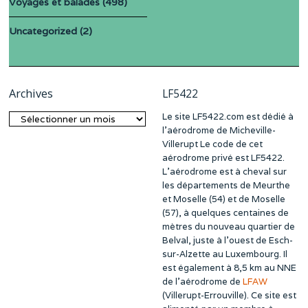
Voyages et balades
(498)
Uncategorized
(2)
Archives
LF5422
Le site LF5422.com est dédié à
Archives
l’aérodrome de Micheville-
Villerupt Le code de cet
aérodrome privé est LF5422.
L’aérodrome est à cheval sur
les départements de Meurthe
et Moselle (54) et de Moselle
(57), à quelques centaines de
mètres du nouveau quartier de
Belval, juste à l’ouest de Esch-
sur-Alzette au Luxembourg. Il
est également à 8,5 km au NNE
de l’aérodrome de
LFAW
(Villerupt-Errouville). Ce site est