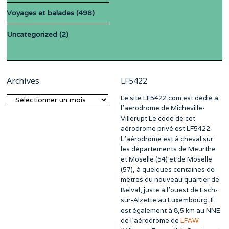
Voyages et balades
(498)
Uncategorized
(2)
Archives
LF5422
Le site LF5422.com est dédié à
Archives
l’aérodrome de Micheville-
Villerupt Le code de cet
aérodrome privé est LF5422.
L’aérodrome est à cheval sur
les départements de Meurthe
et Moselle (54) et de Moselle
(57), à quelques centaines de
mètres du nouveau quartier de
Belval, juste à l’ouest de Esch-
sur-Alzette au Luxembourg. Il
est également à 8,5 km au NNE
de l’aérodrome de
LFAW