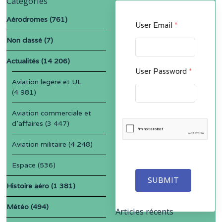
Catégories
Aérodromes
(761)
User Email
*
Non classé
(7)
Actualités
(14 206)
User Password
*
Aviation légère et UL
(4 981)
Aviation commerciale et
d'affaires
(3 447)
Aviation militaire
(4 248)
Espace
(536)
SUBMIT
Histoire aéro
(1 381)
Météo
(494)
Articles récents