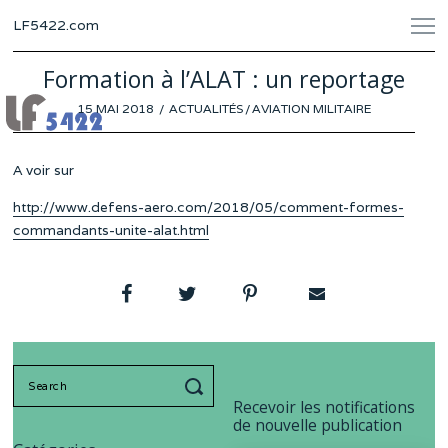
LF5422.com
Formation à l’ALAT : un reportage
POSTED
15 MAI 2018
ACTUALITÉS
/
AVIATION MILITAIRE
ON
A voir sur
http://www.defens-aero.com/2018/05/comment-formes-
commandants-unite-alat.html
Search
for:
Recevoir les notifications
de nouvelle publication