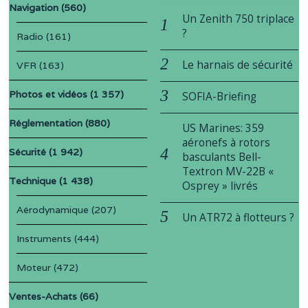
Navigation
(560)
Un Zenith 750 triplace
?
Radio
(161)
Le harnais de sécurité
VFR
(163)
Photos et vidéos
(1 357)
SOFIA-Briefing
Réglementation
(880)
US Marines: 359
aéronefs à rotors
Sécurité
(1 942)
basculants Bell-
Textron MV-22B «
Technique
(1 438)
Osprey » livrés
Aérodynamique
(207)
Un ATR72 à flotteurs ?
Instruments
(444)
Moteur
(472)
Ventes-Achats
(66)