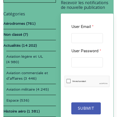
for:
Recevoir les notifications
de nouvelle publication
Catégories
Aérodromes
(761)
User Email
*
Non classé
(7)
Actualités
(14 202)
User Password
*
Aviation légère et UL
(4 980)
Aviation commerciale et
d'affaires
(3 446)
Aviation militaire
(4 245)
Espace
(536)
SUBMIT
Histoire aéro
(1 381)