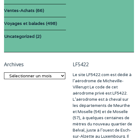
Ventes-Achats
(66)
Voyages et balades
(498)
Uncategorized
(2)
Archives
LF5422
Le site LF5422.com est dédié à
Archives
l’aérodrome de Micheville-
Villerupt Le code de cet
aérodrome privé est LF5422.
L’aérodrome est à cheval sur
les départements de Meurthe
et Moselle (54) et de Moselle
(57), à quelques centaines de
mètres du nouveau quartier de
Belval, juste à l’ouest de Esch-
sur-Alzette au Luxembourg. Il