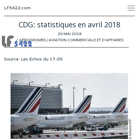
LF5422.com
CDG: statistiques en avril 2018
POSTED
20 MAI 2018
ON
AÉRODROMES
/
AVIATION COMMERCIALE ET D'AFFAIRES
Source: Les Echos du 17-05