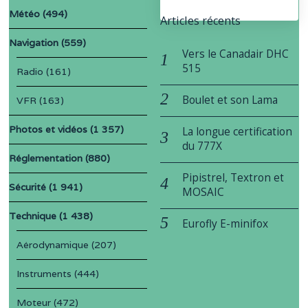
Météo
(494)
Articles récents
Navigation
(559)
Vers le Canadair DHC
515
Radio
(161)
Boulet et son Lama
VFR
(163)
Photos et vidéos
(1 357)
La longue certification
du 777X
Réglementation
(880)
Pipistrel, Textron et
Sécurité
(1 941)
MOSAIC
Technique
(1 438)
Eurofly E-minifox
Aérodynamique
(207)
Instruments
(444)
Moteur
(472)