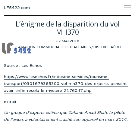
LF5422.com
L’énigme de la disparition du vol
MH370
POSTED
27 MAI 2018
ON
AVIATION COMMERCIALE ET D'AFFAIRES
/
HISTOIRE AÉRO
Source : Les Echos
https://www.lesechos.fr/industrie-services/tourisme-
transport/0301679365300-vol-mh370-des-experts-pensent-
avoir-enfin-resolu-le-mystere-2176047.php
extrait
Un groupe d’experts estime que Zaharie Amad Shah, le pilote
de l’avion, a volontairement crashé son appareil en mars 2014.