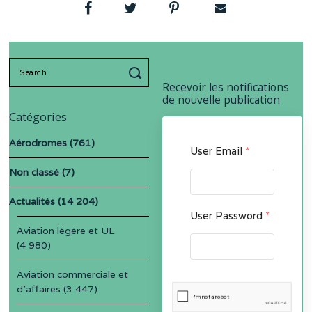
Search
for:
Recevoir les notifications
de nouvelle publication
Catégories
Aérodromes
(761)
User Email
*
Non classé
(7)
Actualités
(14 204)
User Password
*
Aviation légère et UL
(4 980)
Aviation commerciale et
d'affaires
(3 447)