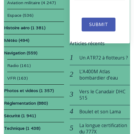
Aviation militaire
(4 247)
Espace
(536)
SUBMIT
Histoire aéro
(1 381)
Météo
(494)
Articles récents
Navigation
(559)
Un ATR72 à flotteurs ?
Radio
(161)
L’A400M Atlas
bombardier d’eau
VFR
(163)
Photos et vidéos
(1 357)
Vers le Canadair DHC
515
Réglementation
(880)
Boulet et son Lama
Sécurité
(1 941)
La longue certification
Technique
(1 438)
du 777X