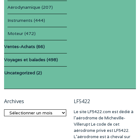
Aérodynamique
(207)
Instruments
(444)
Moteur
(472)
Ventes-Achats
(66)
Voyages et balades
(498)
Uncategorized
(2)
Archives
LF5422
Le site LF5422.com est dédié à
Archives
l’aérodrome de Micheville-
Villerupt Le code de cet
aérodrome privé est LF5422.
L’aérodrome est à cheval sur