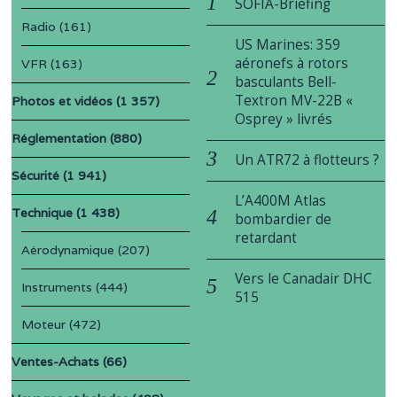
SOFIA-Briefing
Radio
(161)
US Marines: 359
aéronefs à rotors
VFR
(163)
basculants Bell-
Textron MV-22B «
Photos et vidéos
(1 357)
Osprey » livrés
Réglementation
(880)
Un ATR72 à flotteurs ?
Sécurité
(1 941)
L’A400M Atlas
Technique
(1 438)
bombardier de
retardant
Aérodynamique
(207)
Vers le Canadair DHC
Instruments
(444)
515
Moteur
(472)
Ventes-Achats
(66)