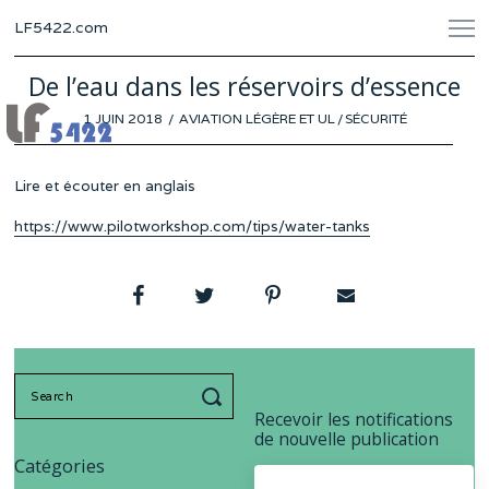
LF5422.com
De l’eau dans les réservoirs d’essence
POSTED
1 JUIN 2018
AVIATION LÉGÈRE ET UL
/
SÉCURITÉ
ON
Lire et écouter en anglais
https://www.pilotworkshop.com/tips/water-tanks
Search
for:
Recevoir les notifications
de nouvelle publication
Catégories