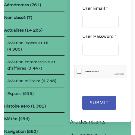
Aérodromes
(761)
User Email
*
Non classé
(7)
Actualités
(14 205)
User Password
*
Aviation légère et UL
(4 980)
Aviation commerciale et
d'affaires
(3 447)
Aviation militaire
(4 248)
Espace
(536)
SUBMIT
Histoire aéro
(1 381)
Météo
(494)
Articles récents
Navigation
(560)