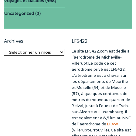
Voyages et balades
(498)
Uncategorized
(2)
Archives
LF5422
Le site LF5422.com est dédié à
Archives
l’aérodrome de Micheville-
Villerupt Le code de cet
aérodrome privé est LF5422.
L’aérodrome est à cheval sur
les départements de Meurthe
et Moselle (54) et de Moselle
(57), à quelques centaines de
mètres du nouveau quartier de
Belval, juste à l’ouest de Esch-
sur-Alzette au Luxembourg. Il
est également à 8,5 km au NNE
de l’aérodrome de
LFAW
(Villerupt-Errouville). Ce site est