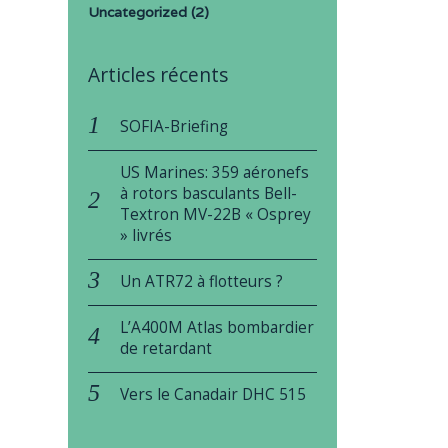
Uncategorized
(2)
Articles récents
SOFIA-Briefing
US Marines: 359 aéronefs
à rotors basculants Bell-
Textron MV-22B « Osprey
» livrés
Un ATR72 à flotteurs ?
L’A400M Atlas bombardier
de retardant
Vers le Canadair DHC 515