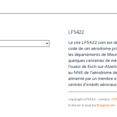
LF5422
Le site LF5422.com est dé
code de cet aérodrome pri
les départements de Meurt
quelques centaines de mètr
l’ouest de Esch-sur-Alzet
au NNE de l’aérodrome d
alimenté par un membre à pa
centres d’intérêt aéronaut
copyright LF5422 · contact :
LF
In the air & host by
Pragmacom