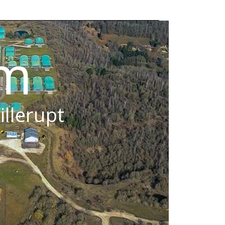
om
illerupt