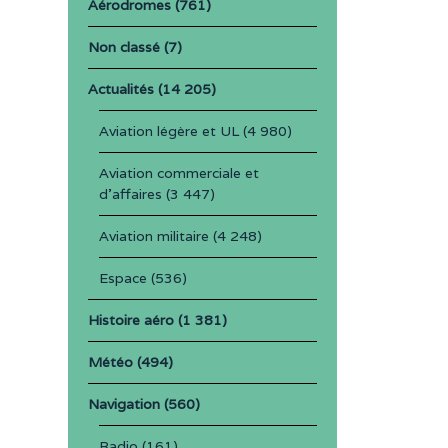
Aérodromes
(761)
Non classé
(7)
Actualités
(14 205)
Aviation légère et UL
(4 980)
Aviation commerciale et
d'affaires
(3 447)
Aviation militaire
(4 248)
Espace
(536)
Histoire aéro
(1 381)
Météo
(494)
Navigation
(560)
Radio
(161)