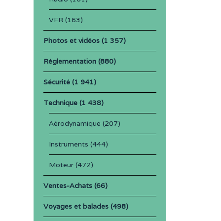
VFR
(163)
Photos et vidéos
(1 357)
Réglementation
(880)
Sécurité
(1 941)
Technique
(1 438)
Aérodynamique
(207)
Instruments
(444)
Moteur
(472)
Ventes-Achats
(66)
Voyages et balades
(498)