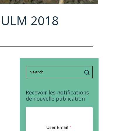
 ULM 2018
Search
for:
Recevoir les notifications
de nouvelle publication
User Email
*