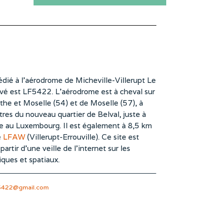
dié à l’aérodrome de Micheville-Villerupt Le
vé est LF5422. L’aérodrome est à cheval sur
he et Moselle (54) et de Moselle (57), à
es du nouveau quartier de Belval, juste à
te au Luxembourg. Il est également à 8,5 km
e
LFAW
(Villerupt-Errouville). Ce site est
rtir d’une veille de l’internet sur les
iques et spatiaux.
5422@gmail.com