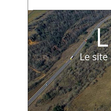
L
Le site