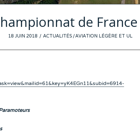
championnat de France
POSTED
18 JUIN 2018
ACTUALITÉS
/
AVIATION LÉGÈRE ET UL
ON
task=view&mailid=61&key=yK4EGn11&subid=6914-
s Paramoteurs
s