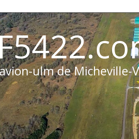
F5422.c
 avion-ulm de Micheville-V