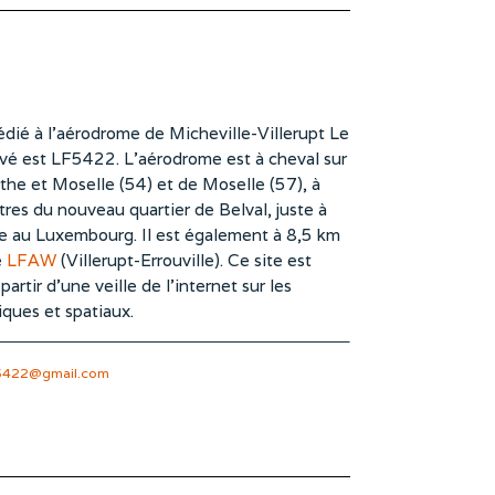
dié à l’aérodrome de Micheville-Villerupt Le
vé est LF5422. L’aérodrome est à cheval sur
he et Moselle (54) et de Moselle (57), à
es du nouveau quartier de Belval, juste à
te au Luxembourg. Il est également à 8,5 km
e
LFAW
(Villerupt-Errouville). Ce site est
rtir d’une veille de l’internet sur les
iques et spatiaux.
5422@gmail.com