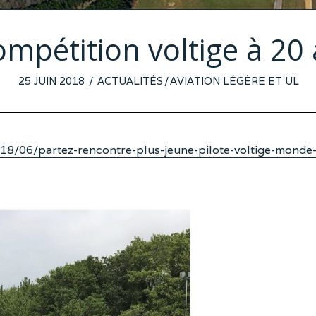
ompétition voltige à 20 
POSTED
25 JUIN 2018
ACTUALITÉS
/
AVIATION LÉGÈRE ET UL
ON
8/06/partez-rencontre-plus-jeune-pilote-voltige-monde