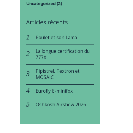
Uncategorized
(2)
Articles récents
Boulet et son Lama
La longue certification du
777X
Pipistrel, Textron et
MOSAIC
Eurofly E-minifox
Oshkosh Airshow 2026