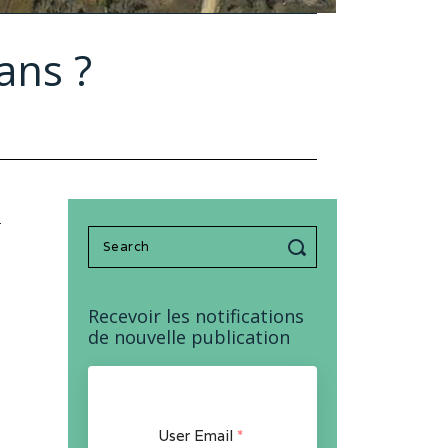
ans ?
-
Search
for:
Recevoir les notifications
de nouvelle publication
User Email
*