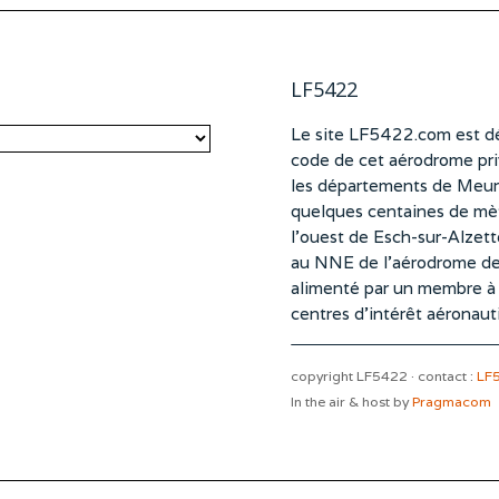
LF5422
Le site LF5422.com est dé
code de cet aérodrome pri
les départements de Meurt
quelques centaines de mètr
l’ouest de Esch-sur-Alzet
au NNE de l’aérodrome d
alimenté par un membre à pa
centres d’intérêt aéronaut
copyright LF5422 · contact :
LF
In the air & host by
Pragmacom