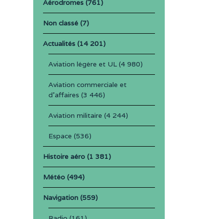
Aérodromes
(761)
Non classé
(7)
Actualités
(14 201)
Aviation légère et UL
(4 980)
Aviation commerciale et
d'affaires
(3 446)
Aviation militaire
(4 244)
Espace
(536)
Histoire aéro
(1 381)
Météo
(494)
Navigation
(559)
Radio
(161)