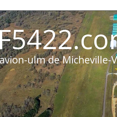
F5422.c
 avion-ulm de Micheville-V