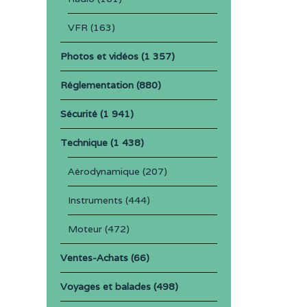
VFR
(163)
Photos et vidéos
(1 357)
Réglementation
(880)
Sécurité
(1 941)
Technique
(1 438)
Aérodynamique
(207)
Instruments
(444)
Moteur
(472)
Ventes-Achats
(66)
Voyages et balades
(498)