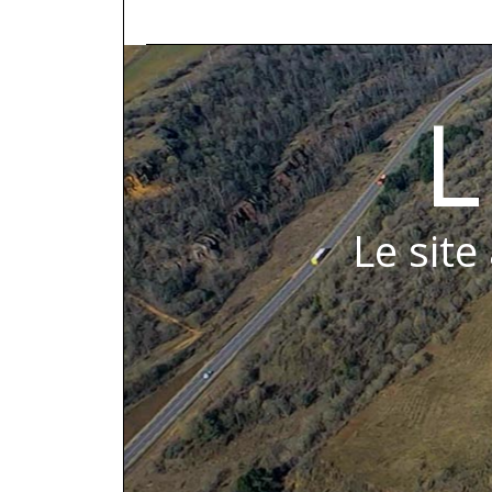
L
Le site