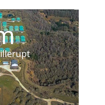
om
illerupt