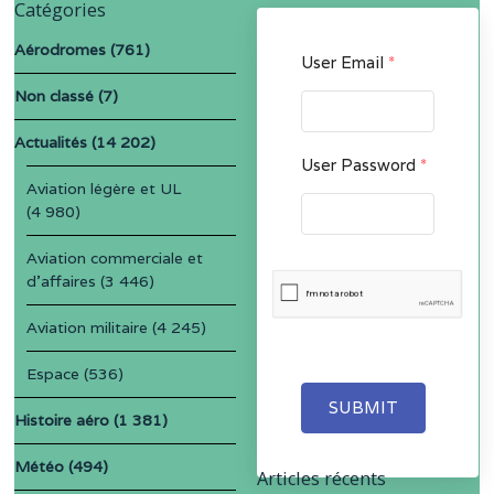
Catégories
Aérodromes
(761)
User Email
*
Non classé
(7)
Actualités
(14 202)
User Password
*
Aviation légère et UL
(4 980)
Aviation commerciale et
d'affaires
(3 446)
Aviation militaire
(4 245)
Espace
(536)
SUBMIT
Histoire aéro
(1 381)
Météo
(494)
Articles récents