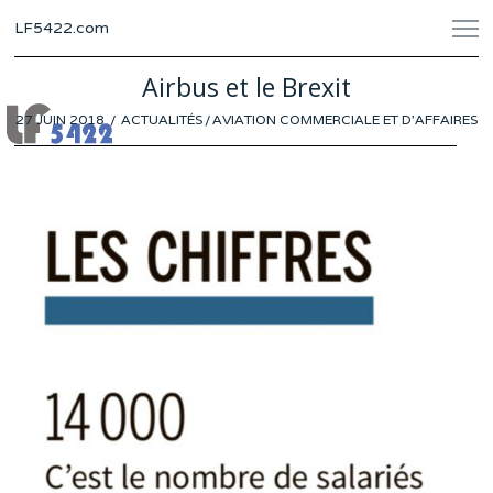
LF5422.com
Airbus et le Brexit
POSTED
27 JUIN 2018
ACTUALITÉS
/
AVIATION COMMERCIALE ET D'AFFAIRES
ON