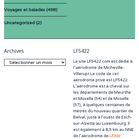
Voyages et balades
(498)
Uncategorized
(2)
Archives
LF5422
Le site LF5422.com est dédié à
Archives
l’aérodrome de Micheville-
Villerupt Le code de cet
aérodrome privé est LF5422.
L’aérodrome est à cheval sur
les départements de Meurthe
et Moselle (54) et de Moselle
(57), à quelques centaines de
mètres du nouveau quartier de
Belval, juste à l’ouest de Esch-
sur-Alzette au Luxembourg. Il
est également à 8,5 km au NNE
de l’aérodrome de
LFAW