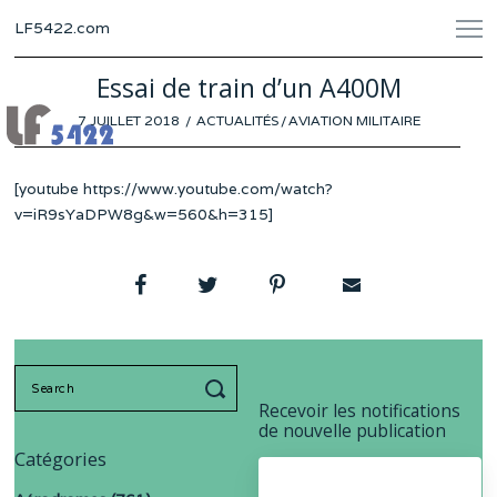
LF5422.com
Essai de train d’un A400M
POSTED
7 JUILLET 2018
ACTUALITÉS
/
AVIATION MILITAIRE
ON
[youtube https://www.youtube.com/watch?
v=iR9sYaDPW8g&w=560&h=315]
Search
for:
Recevoir les notifications
de nouvelle publication
Catégories