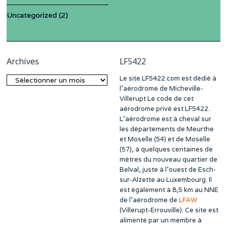
Uncategorized
(2)
Archives
LF5422
Le site LF5422.com est dédié à
Archives
l’aérodrome de Micheville-
Villerupt Le code de cet
aérodrome privé est LF5422.
L’aérodrome est à cheval sur
les départements de Meurthe
et Moselle (54) et de Moselle
(57), à quelques centaines de
mètres du nouveau quartier de
Belval, juste à l’ouest de Esch-
sur-Alzette au Luxembourg. Il
est également à 8,5 km au NNE
de l’aérodrome de
LFAW
(Villerupt-Errouville). Ce site est
alimenté par un membre à