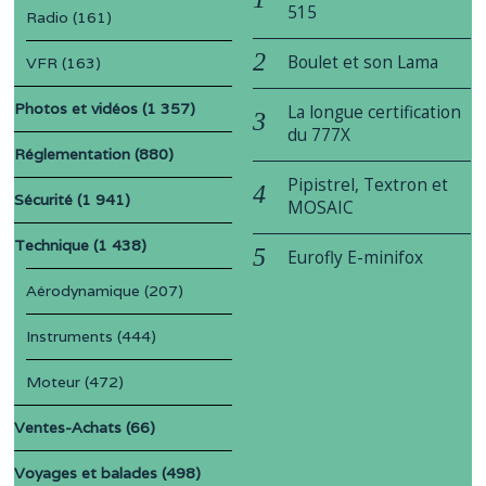
515
Radio
(161)
Boulet et son Lama
VFR
(163)
Photos et vidéos
(1 357)
La longue certification
du 777X
Réglementation
(880)
Pipistrel, Textron et
Sécurité
(1 941)
MOSAIC
Technique
(1 438)
Eurofly E-minifox
Aérodynamique
(207)
Instruments
(444)
Moteur
(472)
Ventes-Achats
(66)
Voyages et balades
(498)