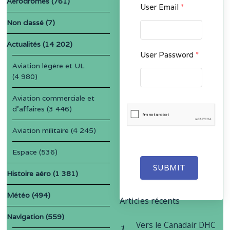
Aérodromes
(761)
User Email
*
Non classé
(7)
Actualités
(14 202)
User Password
*
Aviation légère et UL
(4 980)
Aviation commerciale et
d'affaires
(3 446)
Aviation militaire
(4 245)
Espace
(536)
SUBMIT
Histoire aéro
(1 381)
Météo
(494)
Articles récents
Navigation
(559)
Vers le Canadair DHC