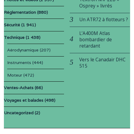
Osprey » livrés
Réglementation
(880)
Un ATR72 à flotteurs ?
Sécurité
(1 941)
L’A400M Atlas
Technique
(1 438)
bombardier de
retardant
Aérodynamique
(207)
Vers le Canadair DHC
Instruments
(444)
515
Moteur
(472)
Ventes-Achats
(66)
Voyages et balades
(498)
Uncategorized
(2)