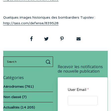
Quelques images historiques des bombardiers Tupolev :
http://tass.com/defense/839528
Search
for:
Recevoir les notifications
de nouvelle publication
Catégories
Aérodromes
(761)
User Email
*
Non classé
(7)
Actualités
(14 205)