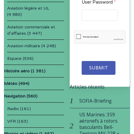
User Password
*
Aviation légère et UL
(4 980)
Aviation commerciale et
d'affaires
(3 447)
Aviation militaire
(4 248)
Espace
(536)
SUBMIT
Histoire aéro
(1 381)
Météo
(494)
Articles récents
Navigation
(560)
SOFIA-Briefing
Radio
(161)
US Marines: 359
aéronefs à rotors
VFR
(163)
basculants Bell-
Textron MV-22B «
Photos et vidéos
(1 357)