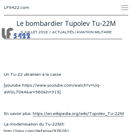
LF5422.com
Le bombardier Tupolev Tu-22M
POSTED
9 JUILLET 2018
ACTUALITÉS
/
AVIATION MILITAIRE
ON
Un Tu-22 ukrainien à la casse
[youtube https://www.youtube.com/watch?v=Uq-
aWGL7Dk4&w=560&h=315]
En savoir plus:
https://en.wikipedia.org/wiki/Tupolev_Tu-22M
La modernisation du Tu-22M3:
http://tass.com/defense/976261