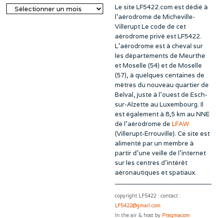
Le site LF5422.com est dédié à
Archives
l’aérodrome de Micheville-
Villerupt Le code de cet
aérodrome privé est LF5422.
L’aérodrome est à cheval sur
les départements de Meurthe
et Moselle (54) et de Moselle
(57), à quelques centaines de
mètres du nouveau quartier de
Belval, juste à l’ouest de Esch-
sur-Alzette au Luxembourg. Il
est également à 8,5 km au NNE
de l’aérodrome de
LFAW
(Villerupt-Errouville). Ce site est
alimenté par un membre à
partir d’une veille de l’internet
sur les centres d’intérêt
aéronautiques et spatiaux.
copyright LF5422 · contact :
LF5422@gmail.com
In the air & host by
Pragmacom