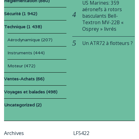
Réglementation
(880)
US Marines: 359
aéronefs à rotors
Sécurité
(1 942)
basculants Bell-
Textron MV-22B «
Technique
(1 438)
Osprey » livrés
Aérodynamique
(207)
Un ATR72 à flotteurs ?
Instruments
(444)
Moteur
(472)
Ventes-Achats
(66)
Voyages et balades
(498)
Uncategorized
(2)
Archives
LF5422