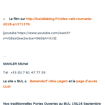
–
Le film sur
http://bul.eklablog.fr/video-raid-roumanie-
2018-p1371376
[youtube https://www.youtube.com/watch?
v=rQEezQsw2xc&w=560&h=315]
…
MAHLER Michel
Tél : +33 (0) 7 81 47 77 35
Le site « BUL »:
Batzendorf Ultra-Légers
et la
page d’accès
ULM
Nos traditionnelles Portes Ouvertes au BUL: 15&16 Septembre