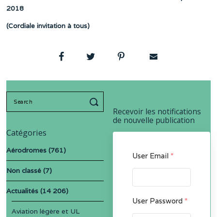
2018
(Cordiale invitation à tous)
Search
for:
Recevoir les notifications
de nouvelle publication
Catégories
Aérodromes
(761)
User Email
*
Non classé
(7)
Actualités
(14 206)
User Password
*
Aviation légère et UL