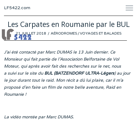
LF5422.com
Les Carpates en Roumanie par le BUL
POSTED
21 JUILLET 2018
AÉRODROMES
/
VOYAGES ET BALADES
ON
J’ai été contacté par Marc DUMAS le 13 Juin dernier. Ce
Monsieur qui fait partie de l’Association Belfortaine de Vol
Moteur, qui après avoir fait des recherches sur le net, nous
a suivi sur le site du
BUL (BATZENDORF ULTRA-Légers
) au jour
le jour durant tout le raid. Mon récit a dû lui plaire,
car i
l m’a
proposé d’en faire un film de notre belle aventure, Raid en
Roumanie !
La vidéo montée par Marc DUMAS.