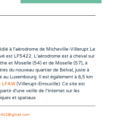
dié à l’aérodrome de Micheville-Villerupt Le
vé est LF5422. L’aérodrome est à cheval sur
he et Moselle (54) et de Moselle (57), à
es du nouveau quartier de Belval, juste à
te au Luxembourg. Il est également à 8,5 km
e
LFAW
(Villerupt-Errouville). Ce site est
rtir d’une veille de l’internet sur les
iques et spatiaux.
5422@gmail.com