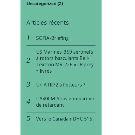
Uncategorized
(2)
Articles récents
SOFIA-Briefing
US Marines: 359 aéronefs
à rotors basculants Bell-
Textron MV-22B « Osprey
» livrés
Un ATR72 à flotteurs ?
L’A400M Atlas bombardier
de retardant
Vers le Canadair DHC 515