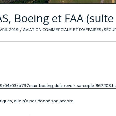
, Boeing et FAA (suite e
STED
VRIL 2019
AVIATION COMMERCIALE ET D'AFFAIRES
/
SÉCUR
019/04/03/b737max-boeing-doit-revoir-sa-copie-867203.h
tiques, elle n’a pas donné son accord