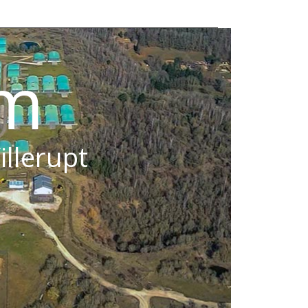
om
illerupt