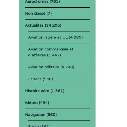
Aérodromes
(761)
Non classé
(7)
Actualités
(14 205)
Aviation légère et UL
(4 980)
Aviation commerciale et
d'affaires
(3 447)
Aviation militaire
(4 248)
Espace
(536)
Histoire aéro
(1 381)
Météo
(494)
Navigation
(560)
Radio
(161)