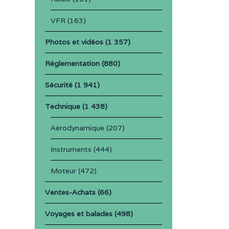
VFR
(163)
Photos et vidéos
(1 357)
Réglementation
(880)
Sécurité
(1 941)
Technique
(1 438)
Aérodynamique
(207)
Instruments
(444)
Moteur
(472)
Ventes-Achats
(66)
Voyages et balades
(498)