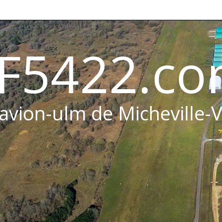
F5422.c
 avion-ulm de Micheville-V