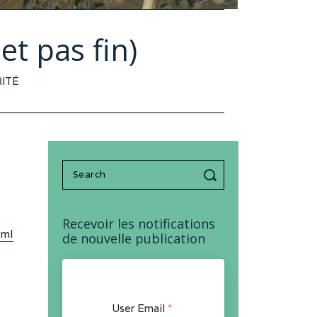
t pas fin)
ITÉ
Search
for:
Recevoir les notifications
tml
de nouvelle publication
User Email
*