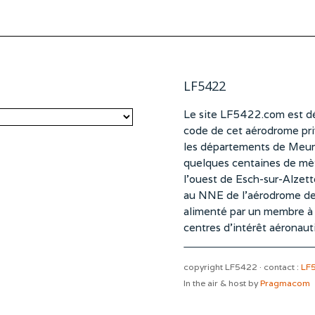
LF5422
Le site LF5422.com est dé
code de cet aérodrome pri
les départements de Meurt
quelques centaines de mètr
l’ouest de Esch-sur-Alzet
au NNE de l’aérodrome d
alimenté par un membre à pa
centres d’intérêt aéronaut
copyright LF5422 · contact :
LF
In the air & host by
Pragmacom