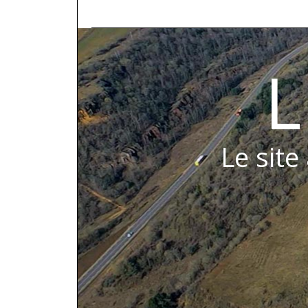
L
Le site