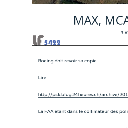
MAX, MCAS
PO
3 A
ON
Boeing doit revoir sa copie.
Lire
http://psk.blog.24heures.ch/archive/2
La FAA étant dans le collimateur des poli