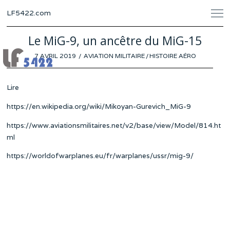
LF5422.com
Le MiG-9, un ancêtre du MiG-15
POSTED
7 AVRIL 2019
AVIATION MILITAIRE
/
HISTOIRE AÉRO
ON
Lire
https://en.wikipedia.org/wiki/Mikoyan-Gurevich_MiG-9
https://www.aviationsmilitaires.net/v2/base/view/Model/814.ht
ml
https://worldofwarplanes.eu/fr/warplanes/ussr/mig-9/