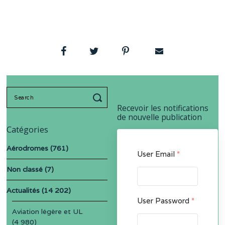
Search
for:
Recevoir les notifications
de nouvelle publication
Catégories
Aérodromes
(761)
User Email
*
Non classé
(7)
Actualités
(14 202)
User Password
*
Aviation légère et UL
(4 980)