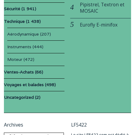
Pipistrel, Textron et
Sécurité
(1 941)
MOSAIC
Technique
(1 438)
Eurofly E-minifox
Aérodynamique
(207)
Instruments
(444)
Moteur
(472)
Ventes-Achats
(66)
Voyages et balades
(498)
Uncategorized
(2)
Archives
LF5422
Le site LF5422.com est dédié à