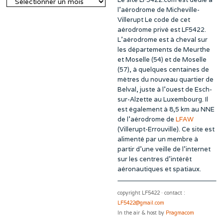
Archives
l’aérodrome de Micheville-
Villerupt Le code de cet
aérodrome privé est LF5422.
L’aérodrome est à cheval sur
les départements de Meurthe
et Moselle (54) et de Moselle
(57), à quelques centaines de
mètres du nouveau quartier de
Belval, juste à l’ouest de Esch-
sur-Alzette au Luxembourg. Il
est également à 8,5 km au NNE
de l’aérodrome de
LFAW
(Villerupt-Errouville). Ce site est
alimenté par un membre à
partir d’une veille de l’internet
sur les centres d’intérêt
aéronautiques et spatiaux.
copyright LF5422 · contact :
LF5422@gmail.com
In the air & host by
Pragmacom