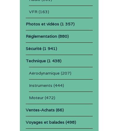
VFR
(163)
Photos et vidéos
(1 357)
Réglementation
(880)
Sécurité
(1 941)
Technique
(1 438)
Aérodynamique
(207)
Instruments
(444)
Moteur
(472)
Ventes-Achats
(66)
Voyages et balades
(498)