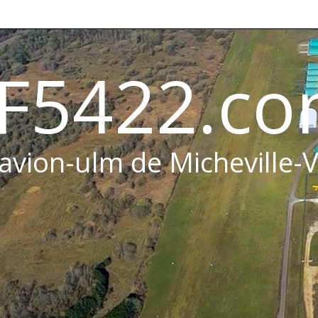
F5422.c
 avion-ulm de Micheville-V