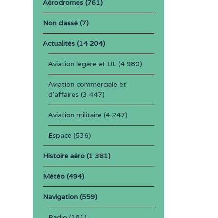
Aérodromes
(761)
Non classé
(7)
Actualités
(14 204)
Aviation légère et UL
(4 980)
Aviation commerciale et
d'affaires
(3 447)
Aviation militaire
(4 247)
Espace
(536)
Histoire aéro
(1 381)
Météo
(494)
Navigation
(559)
Radio
(161)