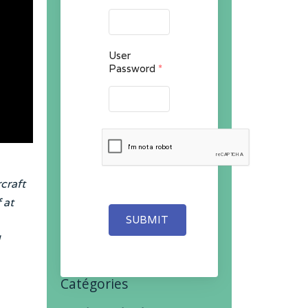
User
Password
*
rcraft
 at
SUBMIT
Catégories