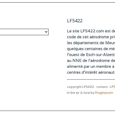
LF5422
Le site LF5422.com est dé
code de cet aérodrome pri
les départements de Meurt
quelques centaines de mètr
l’ouest de Esch-sur-Alzet
au NNE de l’aérodrome d
alimenté par un membre à pa
centres d’intérêt aéronaut
copyright LF5422 · contact :
LF
In the air & host by
Pragmacom