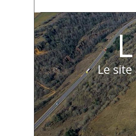
L
Le site