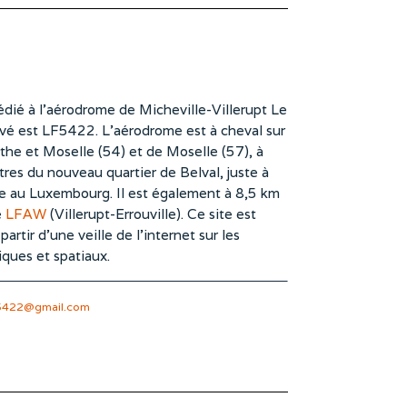
dié à l’aérodrome de Micheville-Villerupt Le
vé est LF5422. L’aérodrome est à cheval sur
he et Moselle (54) et de Moselle (57), à
es du nouveau quartier de Belval, juste à
te au Luxembourg. Il est également à 8,5 km
e
LFAW
(Villerupt-Errouville). Ce site est
rtir d’une veille de l’internet sur les
iques et spatiaux.
5422@gmail.com