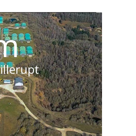
om
illerupt