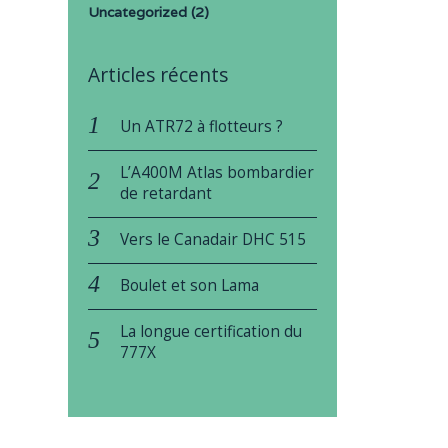
Uncategorized
(2)
Articles récents
Un ATR72 à flotteurs ?
L’A400M Atlas bombardier
de retardant
Vers le Canadair DHC 515
Boulet et son Lama
La longue certification du
777X