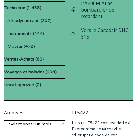
L’A400M Atlas
Technique
(1 438)
bombardier de
retardant
Aérodynamique
(207)
Vers le Canadair DHC
Instruments
(444)
515
Moteur
(472)
Ventes-Achats
(66)
Voyages et balades
(498)
Uncategorized
(2)
Archives
LF5422
Le site LF5422.com est dédié à
Archives
l’aérodrome de Micheville-
Villerupt Le code de cet