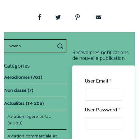
Search
for:
Recevoir les notifications
de nouvelle publication
Catégories
Aérodromes
(761)
User Email
*
Non classé
(7)
Actualités
(14 205)
User Password
*
Aviation légère et UL
(4 980)
Aviation commerciale et