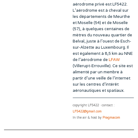
aérodrome privé est LF5422.
L’aérodrome est à cheval sur
les départements de Meurthe
et Moselle (54) et de Moselle
(57), à quelques centaines de
mètres du nouveau quartier de
Belval, juste à l’ouest de Esch-
sur-Alzette au Luxembourg. Il
est également à 8,5 km au NNE
de l’aérodrome de
LFAW
(Villerupt-Errouville). Ce site est
alimenté par un membre à
partir d’une veille de l’internet
sur les centres d’intérêt
aéronautiques et spatiaux.
copyright LF5422 · contact :
LF5422@gmail.com
In the air & host by
Pragmacom