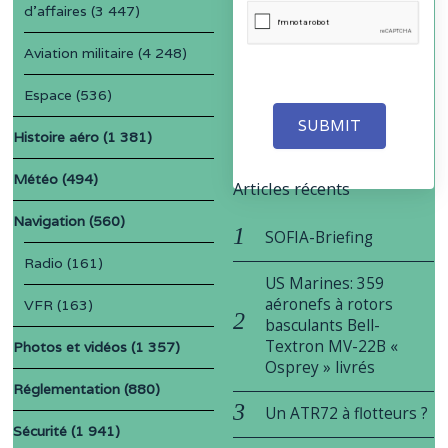
d'affaires
(3 447)
Aviation militaire
(4 248)
Espace
(536)
SUBMIT
Histoire aéro
(1 381)
Météo
(494)
Articles récents
Navigation
(560)
SOFIA-Briefing
Radio
(161)
US Marines: 359
aéronefs à rotors
VFR
(163)
basculants Bell-
Textron MV-22B «
Photos et vidéos
(1 357)
Osprey » livrés
Réglementation
(880)
Un ATR72 à flotteurs ?
Sécurité
(1 941)