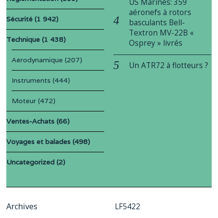
US Marines: 359
aéronefs à rotors
Sécurité
(1 942)
basculants Bell-
Textron MV-22B «
Technique
(1 438)
Osprey » livrés
Aérodynamique
(207)
Un ATR72 à flotteurs ?
Instruments
(444)
Moteur
(472)
Ventes-Achats
(66)
Voyages et balades
(498)
Uncategorized
(2)
Archives
LF5422