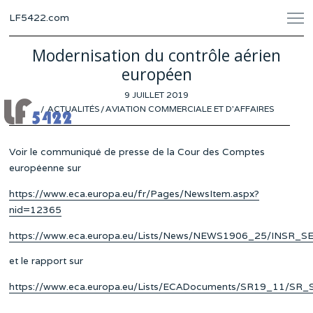
LF5422.com
Modernisation du contrôle aérien
européen
POSTED
9 JUILLET 2019
ON
ACTUALITÉS
/
AVIATION COMMERCIALE ET D'AFFAIRES
Voir le communiqué de presse de la Cour des Comptes
européenne sur
https://www.eca.europa.eu/fr/Pages/NewsItem.aspx?
nid=12365
https://www.eca.europa.eu/Lists/News/NEWS1906_25/INSR
et le rapport sur
https://www.eca.europa.eu/Lists/ECADocuments/SR19_11/