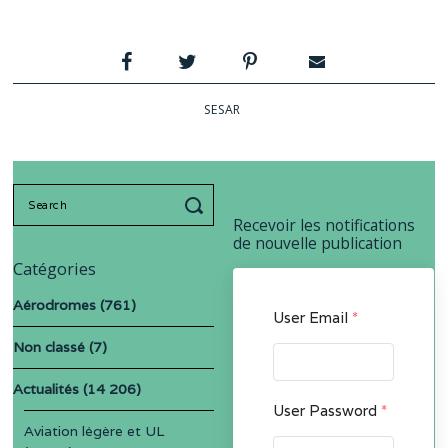
SESAR
Search
for:
Recevoir les notifications
de nouvelle publication
Catégories
Aérodromes
(761)
User Email
*
Non classé
(7)
Actualités
(14 206)
User Password
*
Aviation légère et UL