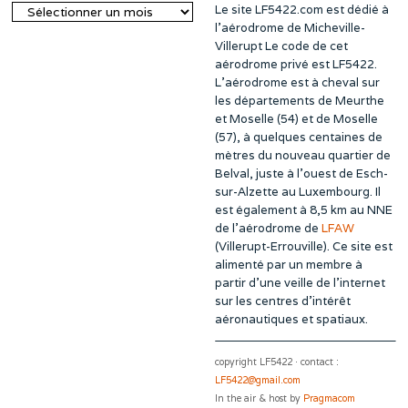
Le site LF5422.com est dédié à
Archives
l’aérodrome de Micheville-
Villerupt Le code de cet
aérodrome privé est LF5422.
L’aérodrome est à cheval sur
les départements de Meurthe
et Moselle (54) et de Moselle
(57), à quelques centaines de
mètres du nouveau quartier de
Belval, juste à l’ouest de Esch-
sur-Alzette au Luxembourg. Il
est également à 8,5 km au NNE
de l’aérodrome de
LFAW
(Villerupt-Errouville). Ce site est
alimenté par un membre à
partir d’une veille de l’internet
sur les centres d’intérêt
aéronautiques et spatiaux.
copyright LF5422 · contact :
LF5422@gmail.com
In the air & host by
Pragmacom