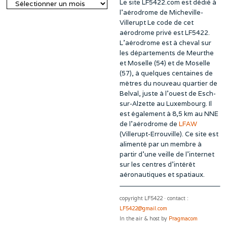
Le site LF5422.com est dédié à
Archives
l’aérodrome de Micheville-
Villerupt Le code de cet
aérodrome privé est LF5422.
L’aérodrome est à cheval sur
les départements de Meurthe
et Moselle (54) et de Moselle
(57), à quelques centaines de
mètres du nouveau quartier de
Belval, juste à l’ouest de Esch-
sur-Alzette au Luxembourg. Il
est également à 8,5 km au NNE
de l’aérodrome de
LFAW
(Villerupt-Errouville). Ce site est
alimenté par un membre à
partir d’une veille de l’internet
sur les centres d’intérêt
aéronautiques et spatiaux.
copyright LF5422 · contact :
LF5422@gmail.com
In the air & host by
Pragmacom