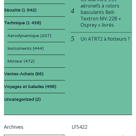
aéronefs à rotors
Sécurité
(1 942)
basculants Bell-
Textron MV-22B «
Technique
(1 438)
Osprey » livrés
Aérodynamique
(207)
Un ATR72 à flotteurs ?
Instruments
(444)
Moteur
(472)
Ventes-Achats
(66)
Voyages et balades
(498)
Uncategorized
(2)
Archives
LF5422