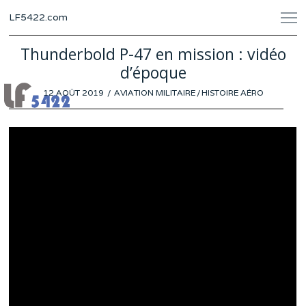
LF5422.com
Thunderbold P-47 en mission : vidéo
d’époque
POSTED
12 AOÛT 2019
AVIATION MILITAIRE
/
HISTOIRE AÉRO
ON