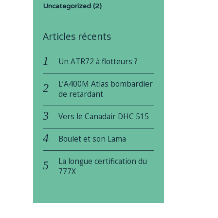
Uncategorized
(2)
Articles récents
Un ATR72 à flotteurs ?
L’A400M Atlas bombardier
de retardant
Vers le Canadair DHC 515
Boulet et son Lama
La longue certification du
777X