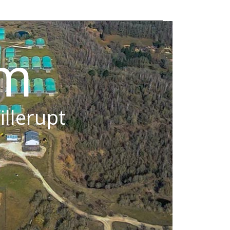
om
illerupt