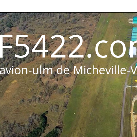
F5422.c
 avion-ulm de Micheville-V