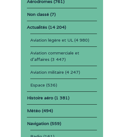
Aérodromes
(761)
Non classé
(7)
Actualités
(14 204)
Aviation légère et UL
(4 980)
Aviation commerciale et
d'affaires
(3 447)
Aviation militaire
(4 247)
Espace
(536)
Histoire aéro
(1 381)
Météo
(494)
Navigation
(559)
Radio
(161)