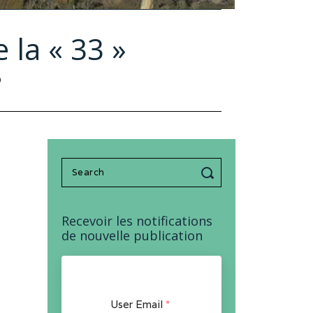
 la « 33 »
O
Search
for:
Recevoir les notifications
de nouvelle publication
User Email
*