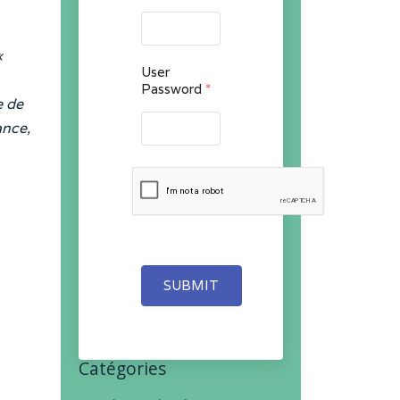
«
User
Password
*
e de
ance,
SUBMIT
Catégories