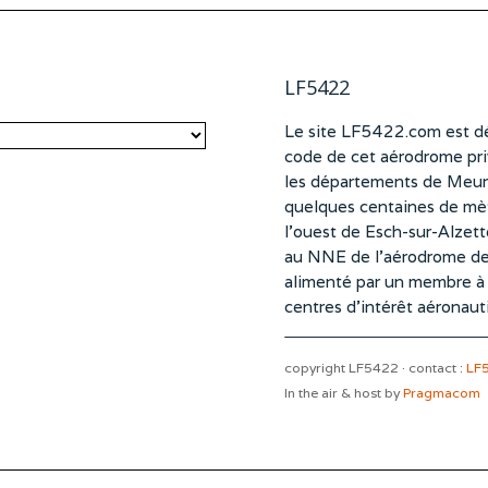
LF5422
Le site LF5422.com est dé
code de cet aérodrome pri
les départements de Meurt
quelques centaines de mètr
l’ouest de Esch-sur-Alzet
au NNE de l’aérodrome d
alimenté par un membre à pa
centres d’intérêt aéronaut
copyright LF5422 · contact :
LF
In the air & host by
Pragmacom