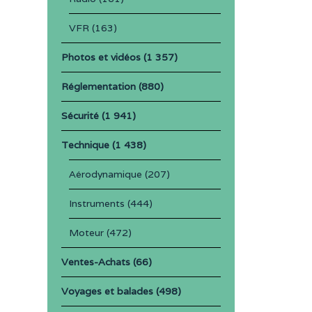
VFR
(163)
Photos et vidéos
(1 357)
Réglementation
(880)
Sécurité
(1 941)
Technique
(1 438)
Aérodynamique
(207)
Instruments
(444)
Moteur
(472)
Ventes-Achats
(66)
Voyages et balades
(498)