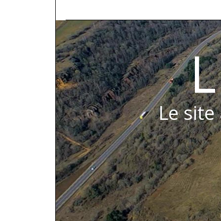
L
Le site