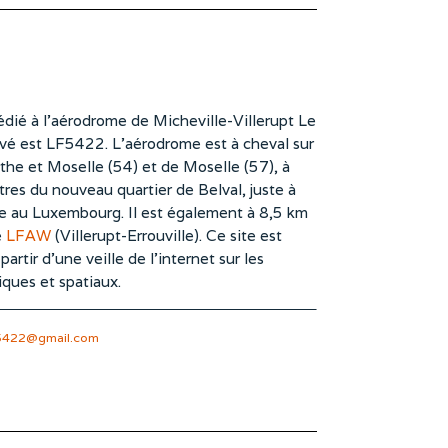
dié à l’aérodrome de Micheville-Villerupt Le
vé est LF5422. L’aérodrome est à cheval sur
he et Moselle (54) et de Moselle (57), à
es du nouveau quartier de Belval, juste à
te au Luxembourg. Il est également à 8,5 km
e
LFAW
(Villerupt-Errouville). Ce site est
rtir d’une veille de l’internet sur les
iques et spatiaux.
5422@gmail.com