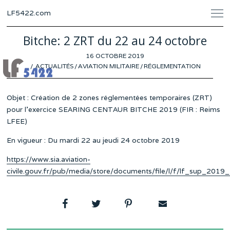
LF5422.com
Bitche: 2 ZRT du 22 au 24 octobre
POSTED
16 OCTOBRE 2019
ON
ACTUALITÉS
/
AVIATION MILITAIRE
/
RÉGLEMENTATION
Objet : Création de 2 zones réglementées temporaires (ZRT)
pour l’exercice SEARING CENTAUR BITCHE 2019 (FIR : Reims
LFEE)
En vigueur : Du mardi 22 au jeudi 24 octobre 2019
https://www.sia.aviation-
civile.gouv.fr/pub/media/store/documents/file/l/f/lf_sup_2019