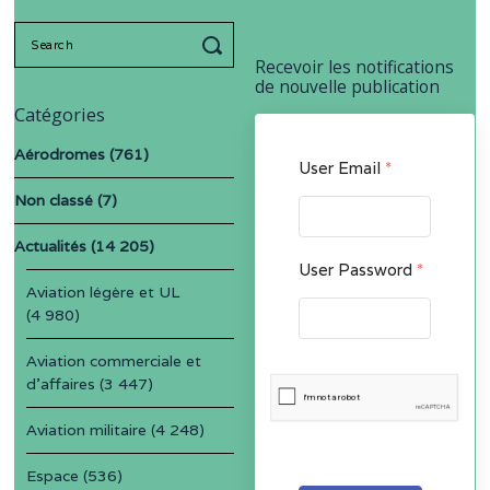
Search
for:
Recevoir les notifications
de nouvelle publication
Catégories
Aérodromes
(761)
User Email
*
Non classé
(7)
Actualités
(14 205)
User Password
*
Aviation légère et UL
(4 980)
Aviation commerciale et
d'affaires
(3 447)
Aviation militaire
(4 248)
Espace
(536)