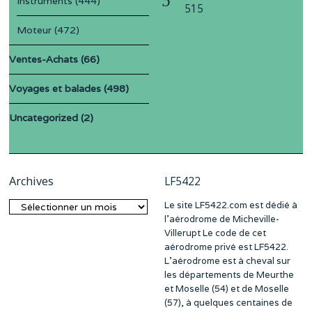
Instruments
(444)
515
Moteur
(472)
Ventes-Achats
(66)
Voyages et balades
(498)
Uncategorized
(2)
Archives
LF5422
Le site LF5422.com est dédié à
Archives
l’aérodrome de Micheville-
Villerupt Le code de cet
aérodrome privé est LF5422.
L’aérodrome est à cheval sur
les départements de Meurthe
et Moselle (54) et de Moselle
(57), à quelques centaines de