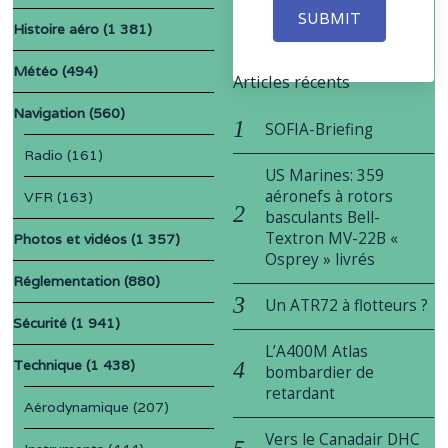
SUBMIT
Histoire aéro
(1 381)
Météo
(494)
Articles récents
Navigation
(560)
SOFIA-Briefing
Radio
(161)
US Marines: 359
aéronefs à rotors
VFR
(163)
basculants Bell-
Textron MV-22B «
Photos et vidéos
(1 357)
Osprey » livrés
Réglementation
(880)
Un ATR72 à flotteurs ?
Sécurité
(1 941)
L’A400M Atlas
Technique
(1 438)
bombardier de
retardant
Aérodynamique
(207)
Vers le Canadair DHC