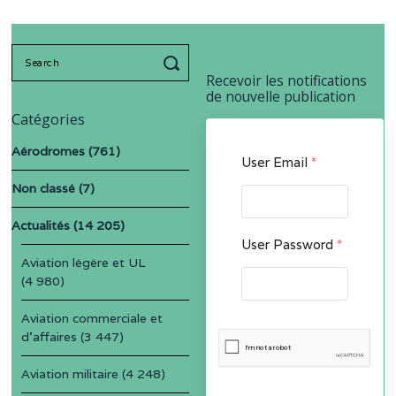
Search
for:
Recevoir les notifications
de nouvelle publication
Catégories
Aérodromes
(761)
User Email
*
Non classé
(7)
Actualités
(14 205)
User Password
*
Aviation légère et UL
(4 980)
Aviation commerciale et
d'affaires
(3 447)
Aviation militaire
(4 248)