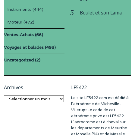
Instruments
(444)
Boulet et son Lama
Moteur
(472)
Ventes-Achats
(66)
Voyages et balades
(498)
Uncategorized
(2)
Archives
LF5422
Le site LF5422.com est dédié à
Archives
l’aérodrome de Micheville-
Villerupt Le code de cet
aérodrome privé est LF5422.
L’aérodrome est à cheval sur
les départements de Meurthe
et Moselle (54) et de Moselle