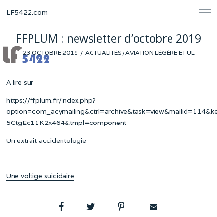
LF5422.com
FFPLUM : newsletter d’octobre 2019
POSTED
23 OCTOBRE 2019
ACTUALITÉS
/
AVIATION LÉGÈRE ET UL
ON
A lire sur
https://ffplum.fr/index.php?
option=com_acymailing&ctrl=archive&task=view&mailid=114&
5CtgEc11K2x464&tmpl=component
Un extrait accidentologie
Une voltige suicidaire