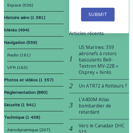
Espace
(536)
SUBMIT
Histoire aéro
(1 381)
Météo
(494)
Articles récents
Navigation
(559)
US Marines: 359
aéronefs à rotors
Radio
(161)
basculants Bell-
Textron MV-22B «
VFR
(163)
Osprey » livrés
Photos et vidéos
(1 357)
Un ATR72 à flotteurs ?
Réglementation
(880)
L’A400M Atlas
Sécurité
(1 941)
bombardier de
retardant
Technique
(1 438)
Vers le Canadair DHC
Aérodynamique
(207)
515