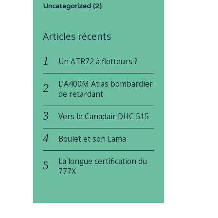
Uncategorized
(2)
Articles récents
Un ATR72 à flotteurs ?
L’A400M Atlas bombardier
de retardant
Vers le Canadair DHC 515
Boulet et son Lama
La longue certification du
777X