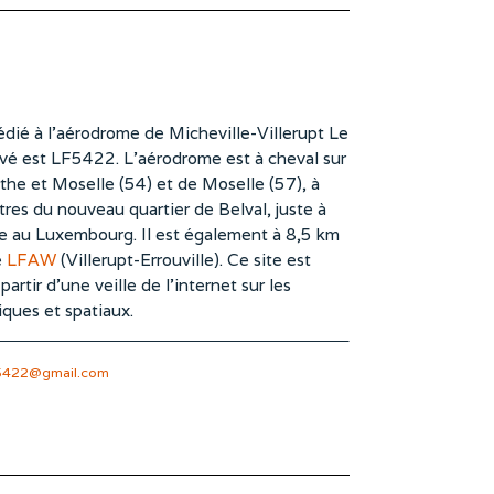
dié à l’aérodrome de Micheville-Villerupt Le
vé est LF5422. L’aérodrome est à cheval sur
he et Moselle (54) et de Moselle (57), à
es du nouveau quartier de Belval, juste à
te au Luxembourg. Il est également à 8,5 km
e
LFAW
(Villerupt-Errouville). Ce site est
rtir d’une veille de l’internet sur les
iques et spatiaux.
5422@gmail.com