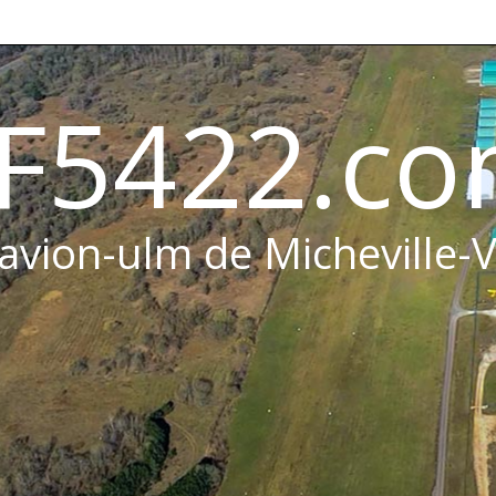
F5422.c
 avion-ulm de Micheville-V