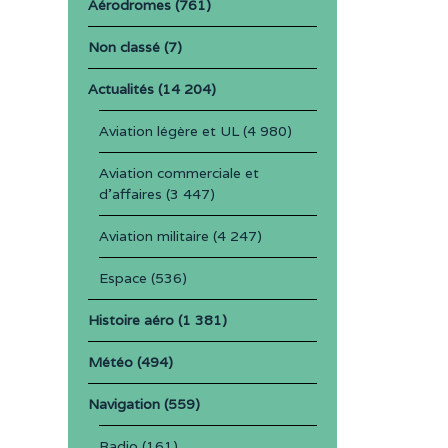
Aérodromes
(761)
Non classé
(7)
Actualités
(14 204)
Aviation légère et UL
(4 980)
Aviation commerciale et
d'affaires
(3 447)
Aviation militaire
(4 247)
Espace
(536)
Histoire aéro
(1 381)
Météo
(494)
Navigation
(559)
Radio
(161)