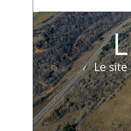
L
Le site