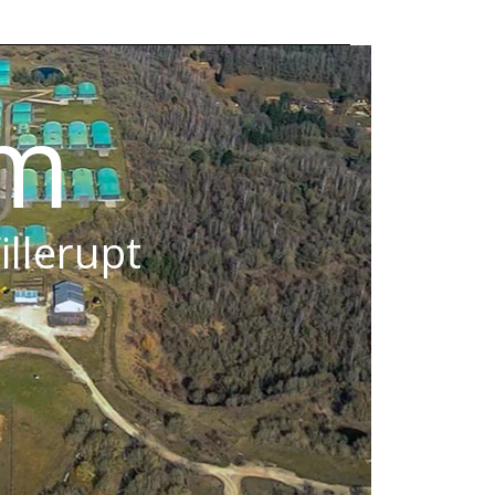
om
illerupt