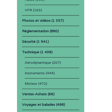
VFR
(163)
Photos et vidéos
(1 357)
Réglementation
(880)
Sécurité
(1 941)
Technique
(1 438)
Aérodynamique
(207)
Instruments
(444)
Moteur
(472)
Ventes-Achats
(66)
Voyages et balades
(498)