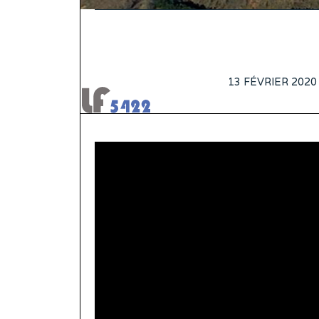
POSTED
13 FÉVRIER 2020
ON