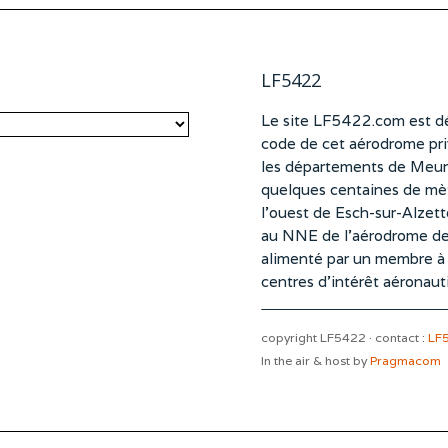
LF5422
Le site LF5422.com est dé
code de cet aérodrome pri
les départements de Meurt
quelques centaines de mètr
l’ouest de Esch-sur-Alzet
au NNE de l’aérodrome d
alimenté par un membre à pa
centres d’intérêt aéronaut
copyright LF5422 · contact :
LF
In the air & host by
Pragmacom