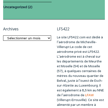
Uncategorized
(2)
Archives
LF5422
Le site LF5422.com est dédié à
Archives
l’aérodrome de Micheville-
Villerupt Le code de cet
aérodrome privé est LF5422.
L’aérodrome est à cheval sur
les départements de Meurthe
et Moselle (54) et de Moselle
(57), à quelques centaines de
mètres du nouveau quartier de
Belval, juste à l’ouest de Esch-
sur-Alzette au Luxembourg. Il
est également à 8,5 km au NNE
de l’aérodrome de
LFAW
(Villerupt-Errouville). Ce site est
alimenté par un membre à