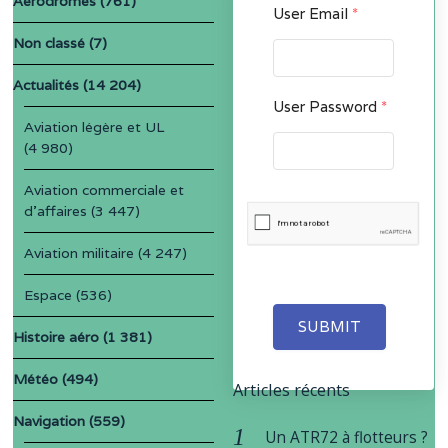
Aérodromes
(761)
User Email
*
Non classé
(7)
Actualités
(14 204)
User Password
*
Aviation légère et UL
(4 980)
Aviation commerciale et
d'affaires
(3 447)
Aviation militaire
(4 247)
Espace
(536)
SUBMIT
Histoire aéro
(1 381)
Météo
(494)
Articles récents
Navigation
(559)
Un ATR72 à flotteurs ?