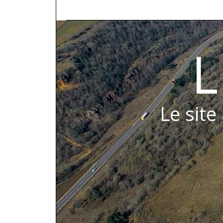
L
Le site