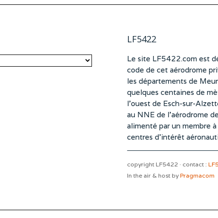
LF5422
Le site LF5422.com est dé
code de cet aérodrome pri
les départements de Meurt
quelques centaines de mètr
l’ouest de Esch-sur-Alzet
au NNE de l’aérodrome d
alimenté par un membre à pa
centres d’intérêt aéronaut
copyright LF5422 · contact :
LF
In the air & host by
Pragmacom