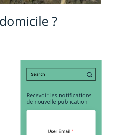
domicile ?
N
Search
for:
Recevoir les notifications
de nouvelle publication
User Email
*