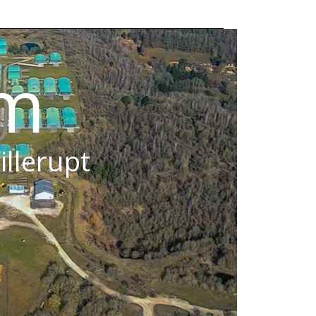
om
illerupt