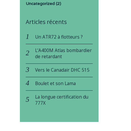
Uncategorized
(2)
Articles récents
Un ATR72 à flotteurs ?
L’A400M Atlas bombardier
de retardant
Vers le Canadair DHC 515
Boulet et son Lama
La longue certification du
777X