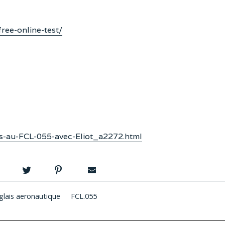
ree-online-test/
us-au-FCL-055-avec-Eliot_a2272.html
glais aeronautique
FCL.055