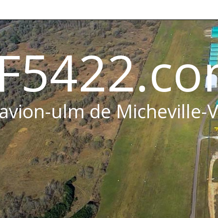
F5422.c
 avion-ulm de Micheville-V