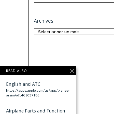
Archives
Archives
READ ALSO
English and ATC
https://apps.apple.com/us/app/planeenglish-
arsim/id1461037185
Airplane Parts and Function