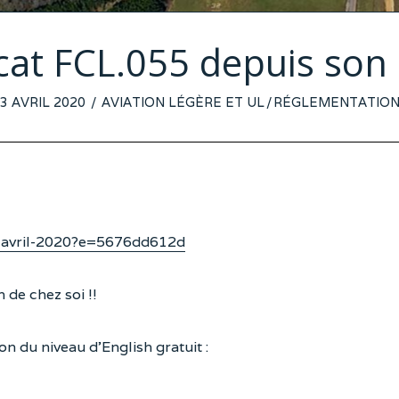
icat FCL.055 depuis son 
POSTED
3 AVRIL 2020
AVIATION LÉGÈRE ET UL
/
RÉGLEMENTATIO
ON
-avril-2020?e=5676dd612d
 de chez soi !!
ion du niveau d’English gratuit :