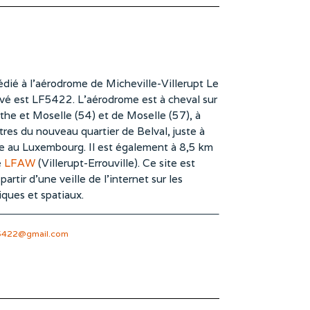
dié à l’aérodrome de Micheville-Villerupt Le
vé est LF5422. L’aérodrome est à cheval sur
he et Moselle (54) et de Moselle (57), à
es du nouveau quartier de Belval, juste à
te au Luxembourg. Il est également à 8,5 km
e
LFAW
(Villerupt-Errouville). Ce site est
rtir d’une veille de l’internet sur les
iques et spatiaux.
5422@gmail.com