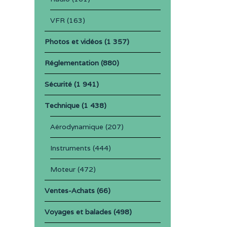
VFR
(163)
Photos et vidéos
(1 357)
Réglementation
(880)
Sécurité
(1 941)
Technique
(1 438)
Aérodynamique
(207)
Instruments
(444)
Moteur
(472)
Ventes-Achats
(66)
Voyages et balades
(498)