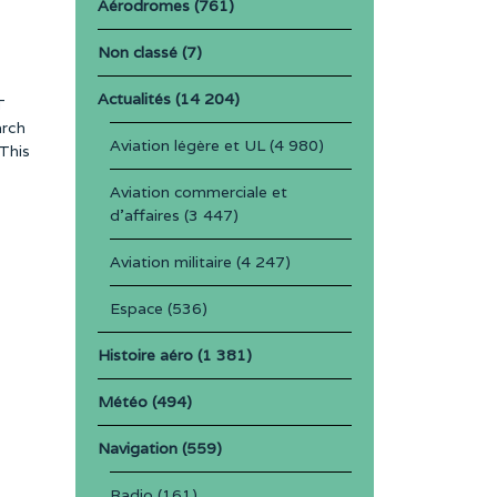
Aérodromes
(761)
Non classé
(7)
Actualités
(14 204)
T
rch
Aviation légère et UL
(4 980)
This
Aviation commerciale et
d'affaires
(3 447)
Aviation militaire
(4 247)
Espace
(536)
Histoire aéro
(1 381)
Météo
(494)
Navigation
(559)
Radio
(161)